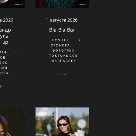
а 2026
1 августа 2026
андр
Bla Bla Bar
уль
НОЧНАЯ
d up
ХРОНИКА
ФОТОГРАФ
РАФ
ТОҚТАМЫСОВ
КОВ
ЖАЛҒАСБЕК
БЕК
НАЯ
НИКА