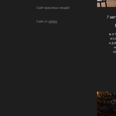
Сайт красивых людей
7 ав
Сайт от
wfolio
ФО
ИС
АД
Х