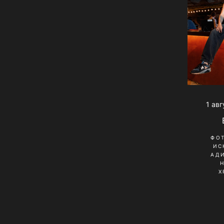
1 ав
ФО
ИС
АД
Х