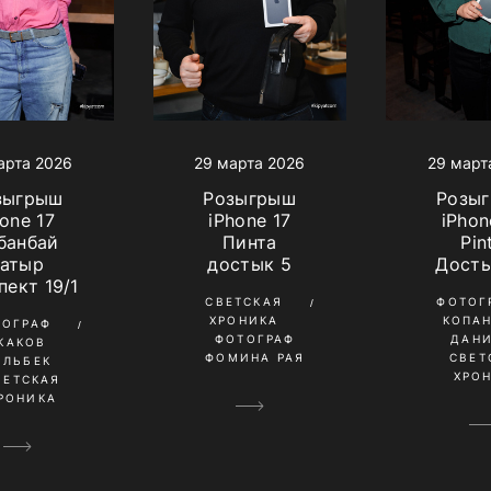
арта 2026
29 марта 2026
29 март
зыгрыш
Розыгрыш
Розы
one 17 ​
iPhone 17
iPhon
банбай
Пинта
Pin
батыр
достык 5
Досты
пект 19/1
СВЕТСКАЯ
ФОТОГ
ХРОНИКА
КОПА
ТОГРАФ
ФОТОГРАФ
ДАН
КАКОВ
ФОМИНА РАЯ
СВЕТ
ИЛЬБЕК
ХРО
ВЕТСКАЯ
РОНИКА