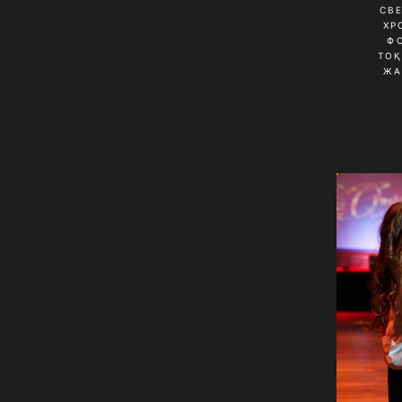
СВ
ХР
Ф
ТО
ЖА