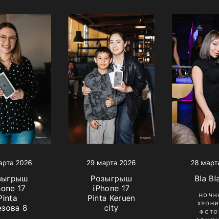
арта 2026
29 марта 2026
28 март
зыгрыш
Розыгрыш
Bla Bl
hone 17
iPhone 17
НОЧН
Pinta
Pinta Keruen
ХРОН
езова 8
city
ФОТО