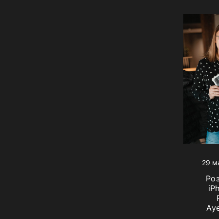
29 м
Ро
iP
Ау