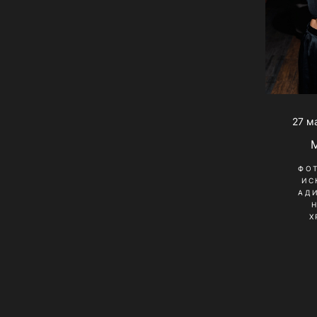
27 м
ФО
ИС
АД
Х