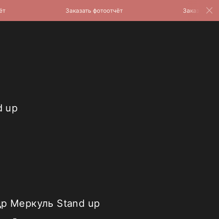
Заказать фотоотчёт
Заказать фотоо
d up
р Меркуль Stand up