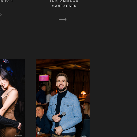
А РАЯ
ТОҚТАМЫСОВ
ЖАЛҒАСБЕК