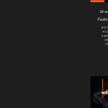
28 м
Fashi
ФО
ИС
АД
С
Х