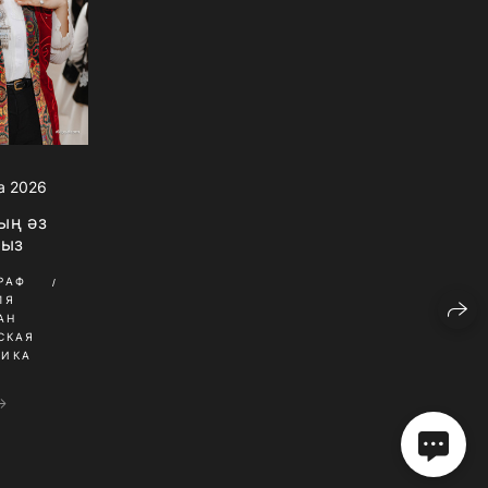
а 2026
ың әз
рыз
РАФ
ЛЯ
АН
СКАЯ
НИКА