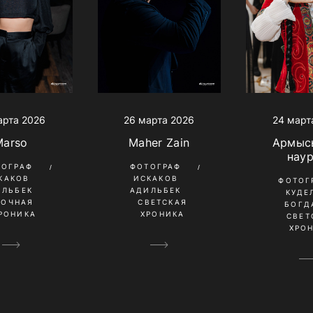
арта 2026
26 марта 2026
24 март
Marso
Maher Zain
Армыс
нау
ТОГРАФ
ФОТОГРАФ
КАКОВ
ИСКАКОВ
ФОТОГ
ИЛЬБЕК
АДИЛЬБЕК
КУДЕ
НОЧНАЯ
СВЕТСКАЯ
БОГД
РОНИКА
ХРОНИКА
СВЕТ
ХРО