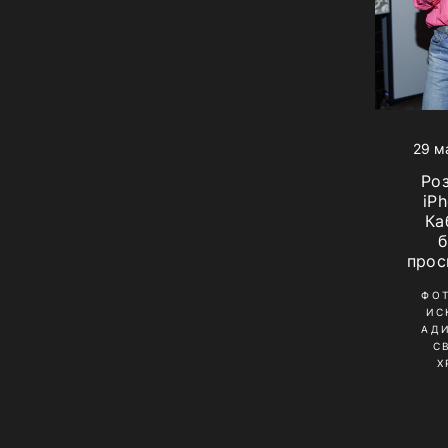
29 м
Ро
iPh
Ка
прос
ФО
ИС
АД
С
Х