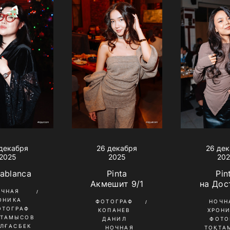
декабря
26 декабря
26 де
2025
2025
20
ablanca
Pinta
Pin
Акмешит 9/1
на Дос
ОЧНАЯ
ОНИКА
ФОТОГРАФ
НОЧН
ОТОГРАФ
КОПАНЕВ
ХРОН
ҚТАМЫСОВ
ДАНИЛ
ФОТО
ЛҒАСБЕК
НОЧНАЯ
ТОҚТА