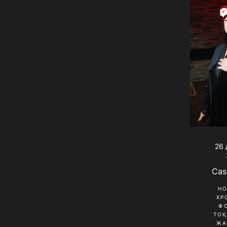
26 
Cas
Н
ХР
Ф
ТО
ЖА