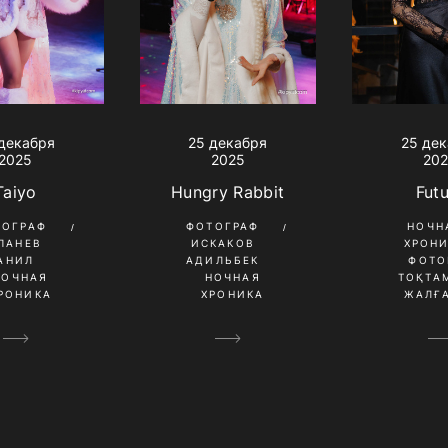
декабря
25 декабря
25 де
2025
2025
20
Taiyo
Hungry Rabbit
Fut
ТОГРАФ
ФОТОГРАФ
НОЧН
ПАНЕВ
ИСКАКОВ
ХРОН
АНИЛ
АДИЛЬБЕК
ФОТО
НОЧНАЯ
НОЧНАЯ
ТОҚТА
РОНИКА
ХРОНИКА
ЖАЛҒ