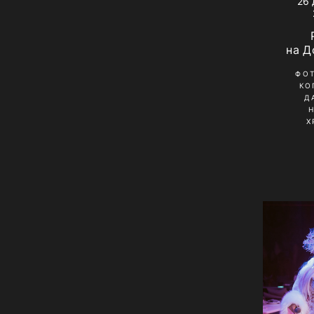
26 
на Д
ФО
КО
Д
Х