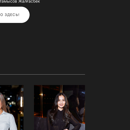
қтамысов Жалғасбек
О ЗДЕСЬ!