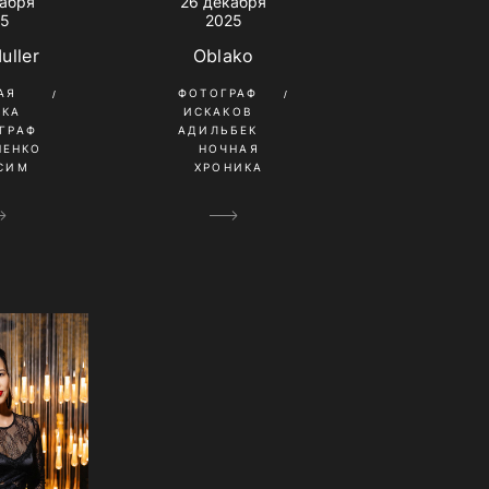
кабря
26 декабря
25
2025
uller
Oblako
АЯ
ФОТОГРАФ
ИКА
ИСКАКОВ
ГРАФ
АДИЛЬБЕК
НЕНКО
НОЧНАЯ
СИМ
ХРОНИКА