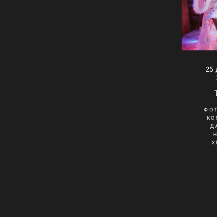
25 
ФО
КО
Д
Х