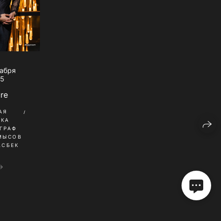
кабря
25
ure
АЯ
ИКА
ГРАФ
МЫСОВ
АСБЕК