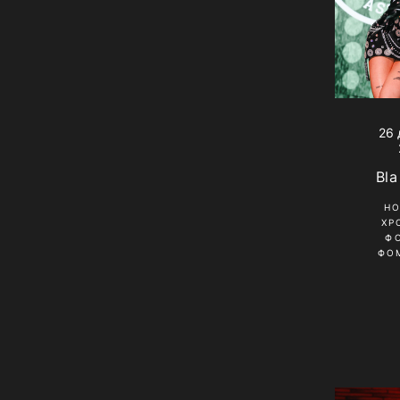
26 
Bla
Н
ХР
Ф
ФО