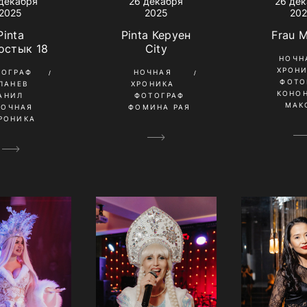
26 де
декабря
26 декабря
20
2025
2025
Frau M
Pinta
Pinta Керуен
остык 18
City
НОЧН
ХРОН
ТОГРАФ
НОЧНАЯ
ФОТО
ПАНЕВ
ХРОНИКА
КОНО
АНИЛ
ФОТОГРАФ
МАК
НОЧНАЯ
ФОМИНА РАЯ
РОНИКА