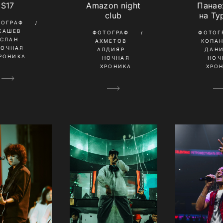
S17
Amazon night
Панае
club
на Ту
ТОГРАФ
КАШЕВ
ФОТОГРАФ
ФОТОГ
УСЛАН
АХМЕТОВ
КОПА
НОЧНАЯ
АЛДИЯР
ДАН
РОНИКА
НОЧНАЯ
НОЧ
ХРОНИКА
ХРО