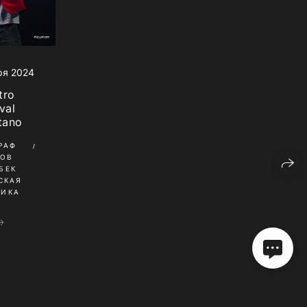
ря 2024
tro
val
tano
РАФ
КОВ
БЕК
СКАЯ
НИКА