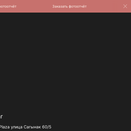
оотчёт
Заказать фотоотчёт
Заказат
r
Plaza улица Сагынак 60/5