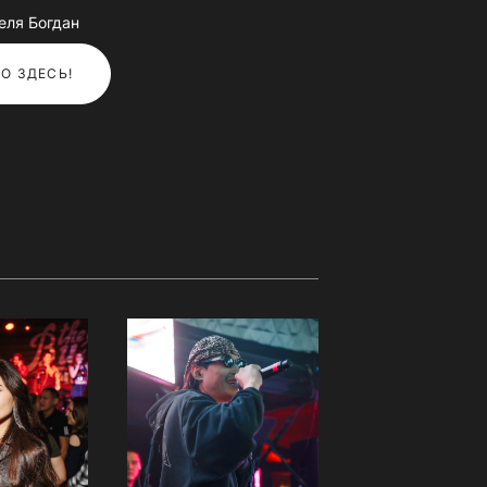
еля Богдан
О ЗДЕСЬ!