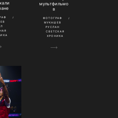
хали
мультфильмо
ране
в
РАФ
ФОТОГРАФ
НЕВ
МУКАШЕВ
ИЛ
РУСЛАН
НАЯ
СВЕТСКАЯ
НИКА
ХРОНИКА