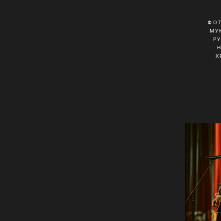
ФО
МУ
Р
Х