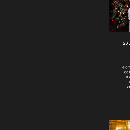
20 
ФО
КО
Д
Х