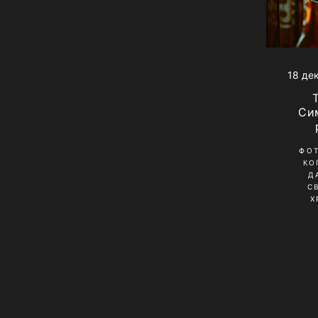
18 де
Си
ФО
КО
Д
С
Х