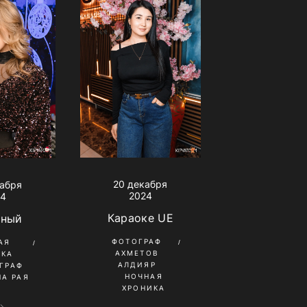
20 декабря
кабря
2024
24
Караоке UE
тный
ФОТОГРАФ
АЯ
АХМЕТОВ
ИКА
АЛДИЯР
ГРАФ
НОЧНАЯ
А РАЯ
ХРОНИКА