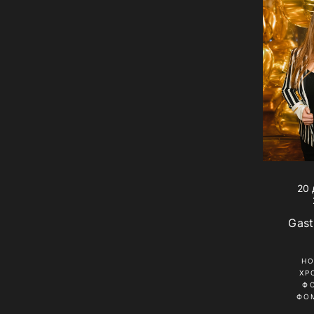
20 
Gast
Н
ХР
Ф
ФО