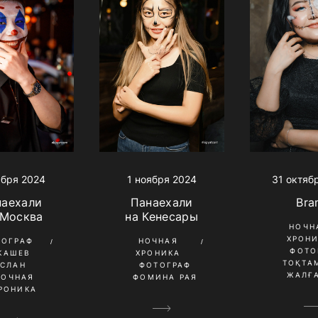
ября 2024
31 октяб
1 ноября 2024
наехали
Bra
Панаехали
 Москва
на Кенесары
НОЧН
ХРОН
ТОГРАФ
НОЧНАЯ
ФОТО
КАШЕВ
ХРОНИКА
ТОҚТА
УСЛАН
ФОТОГРАФ
ЖАЛҒ
НОЧНАЯ
ФОМИНА РАЯ
РОНИКА