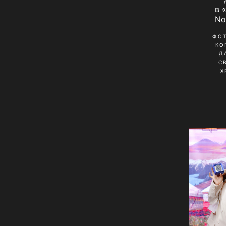
в 
No
ФО
КО
Д
С
Х