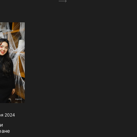
ря 2024
ли
ране