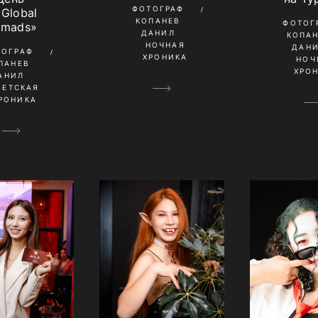
ФОТОГРАФ
«Global
КОПАНЕВ
ФОТОГ
mads»
ДАНИЛ
КОПА
НОЧНАЯ
ДАН
ТОГРАФ
ХРОНИКА
НОЧ
ПАНЕВ
ХРО
АНИЛ
ВЕТСКАЯ
РОНИКА