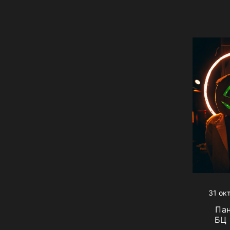
31 ок
Па
БЦ