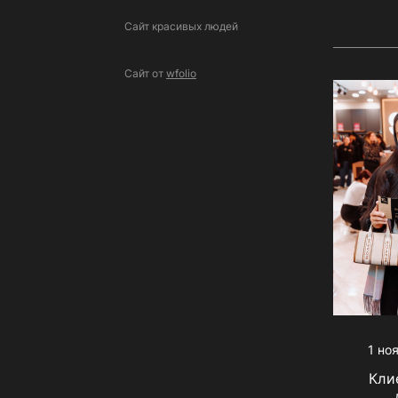
Сайт красивых людей
Сайт от
wfolio
1 но
Кли