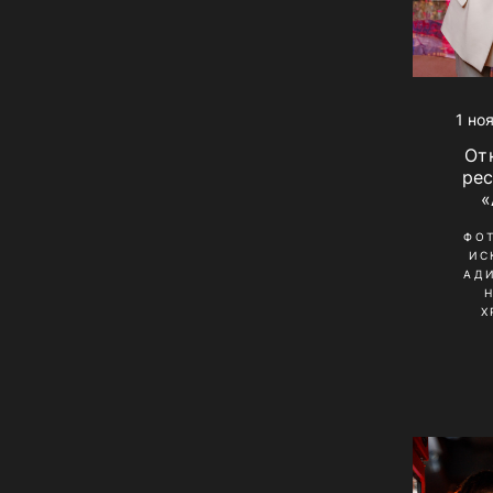
1 но
От
ре
«
ФО
ИС
АД
Х