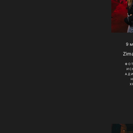
9 м
Zima
ФО
ИС
АД
Х