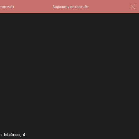
чёт
Заказать фотоотчёт
Заказать ф
т Майлин, 4