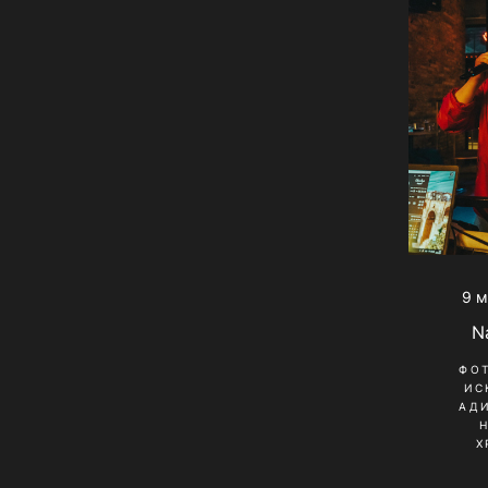
9 м
N
ФО
ИС
АД
Х