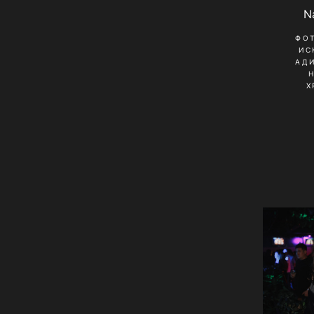
N
ФО
ИС
АД
Х