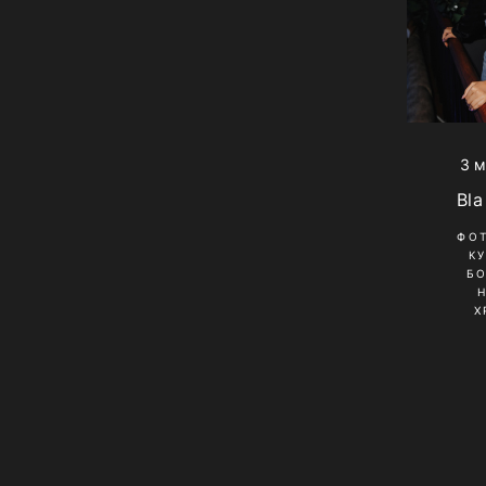
3 м
Bla
ФО
К
Б
Х