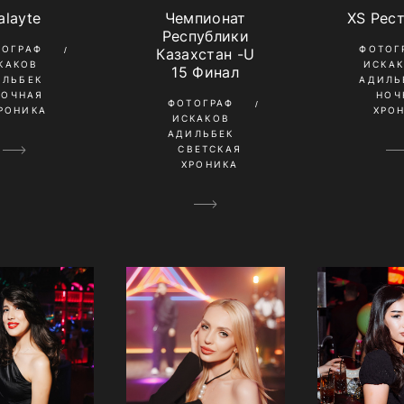
alayte
Чемпионат
XS Рес
Республики
ТОГРАФ
ФОТОГ
Казахстан -U
КАКОВ
ИСКА
15 Финал
ИЛЬБЕК
АДИЛЬ
НОЧНАЯ
НОЧ
ФОТОГРАФ
РОНИКА
ХРО
ИСКАКОВ
АДИЛЬБЕК
СВЕТСКАЯ
ХРОНИКА