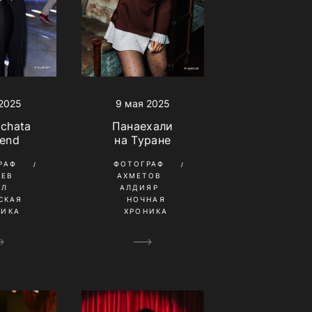
9 мая 2025
 2025
Панаехали
achata
на Туране
end
ФОТОГРАФ
РАФ
АХМЕТОВ
НЕВ
АЛДИЯР
ИЛ
НОЧНАЯ
СКАЯ
ХРОНИКА
НИКА