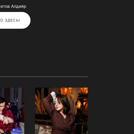
етов Алдияр
О ЗДЕСЬ!