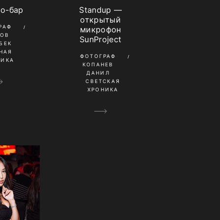
то-бар
Standup —
открытый
РАФ
микрофон
КОВ
SunProject
БЕК
НАЯ
ФОТОГРАФ
НИКА
КОПАНЕВ
ДАНИЛ
СВЕТСКАЯ
ХРОНИКА