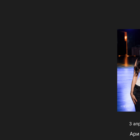
3 ап
Ари