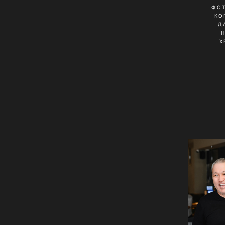
ФО
КО
Д
Х