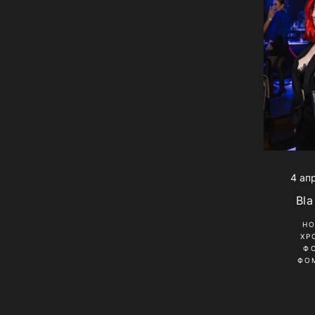
4 ап
Bla
Н
ХР
Ф
ФО