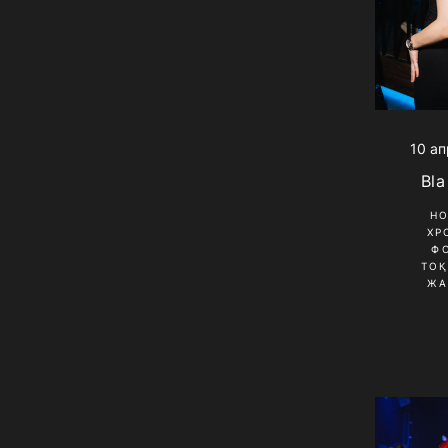
10 ап
Bla
Н
ХР
Ф
ТО
ЖА