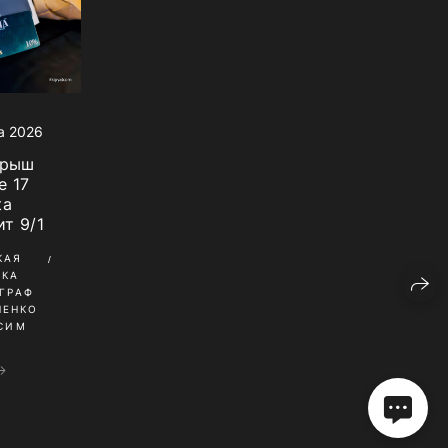
а 2026
грыш
e 17
ta
т 9/1
КАЯ
ИКА
ГРАФ
НЕНКО
СИМ