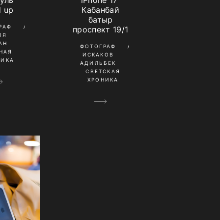
iPhone 17 ​
уль
Кабанбай
d up
батыр
РАФ
проспект 19/1
ЛЯ
АН
ФОТОГРАФ
НАЯ
ИСКАКОВ
НИКА
АДИЛЬБЕК
СВЕТСКАЯ
ХРОНИКА