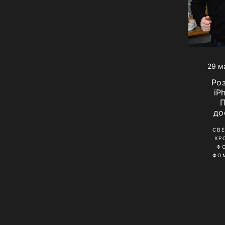
29 м
Ро
iP
до
СВ
ХР
Ф
ФО