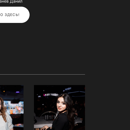
панев Данил
О ЗДЕСЬ!