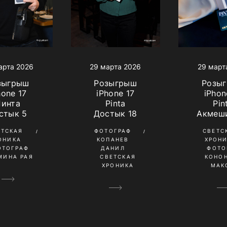
арта 2026
29 марта 2026
29 март
зыгрыш
Розыгрыш
Розы
hone 17
iPhone 17
iPhon
Пинта
Pinta
Pin
стык 5
Достык 18
Акмеши
ЕТСКАЯ
ФОТОГРАФ
СВЕТС
ОНИКА
КОПАНЕВ
ХРОН
ОТОГРАФ
ДАНИЛ
ФОТО
МИНА РАЯ
СВЕТСКАЯ
КОНО
ХРОНИКА
МАК