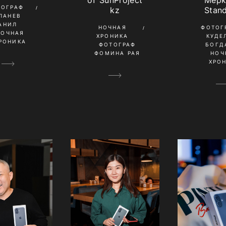
от SunProject
Мерк
ТОГРАФ
kz
Stan
ПАНЕВ
АНИЛ
НОЧНАЯ
ФОТОГ
НОЧНАЯ
ХРОНИКА
КУДЕ
РОНИКА
ФОТОГРАФ
БОГД
ФОМИНА РАЯ
НОЧ
ХРО