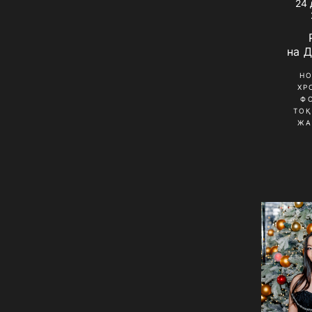
24 
на 
Н
ХР
Ф
ТО
ЖА