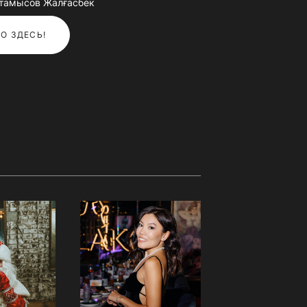
қтамысов Жалғасбек
О ЗДЕСЬ!