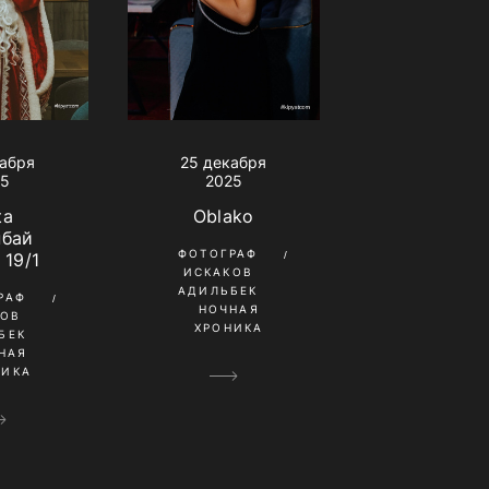
кабря
25 декабря
25
2025
ta
Oblako
нбай
ФОТОГРАФ
 19/1
ИСКАКОВ
АДИЛЬБЕК
РАФ
НОЧНАЯ
КОВ
ХРОНИКА
БЕК
НАЯ
НИКА