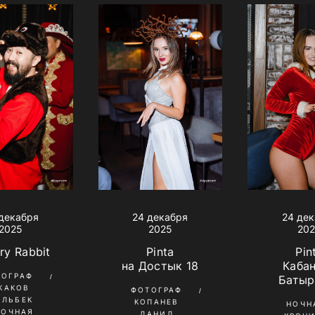
декабря
24 де
24 декабря
2025
20
2025
ry Rabbit
Pin
Pinta
Каба
на Достык 18
ТОГРАФ
Батыр
КАКОВ
ФОТОГРАФ
ИЛЬБЕК
КОПАНЕВ
НОЧН
НОЧНАЯ
ДАНИЛ