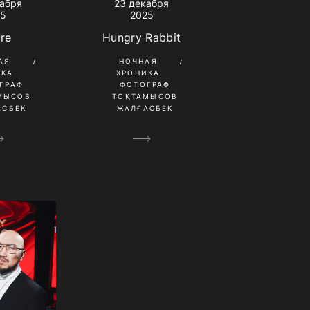
кабря
23 декабря
25
2025
ure
Hungry Rabbit
АЯ
НОЧНАЯ
ИКА
ХРОНИКА
ГРАФ
ФОТОГРАФ
МЫСОВ
ТОҚТАМЫСОВ
АСБЕК
ЖАЛҒАСБЕК