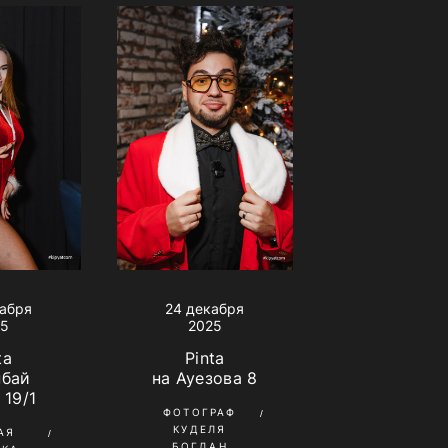
кабря
24 декабря
25
2025
ta
Pinta
нбай
на Ауезова 8
 19/1
ФОТОГРАФ
КУДЕЛЯ
АЯ
БОГДАН