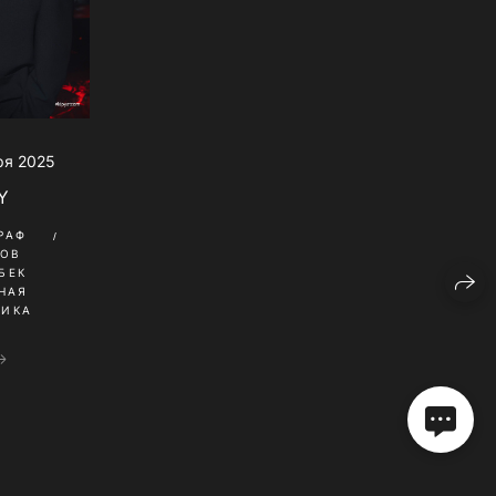
ря 2025
Y
РАФ
КОВ
БЕК
НАЯ
НИКА