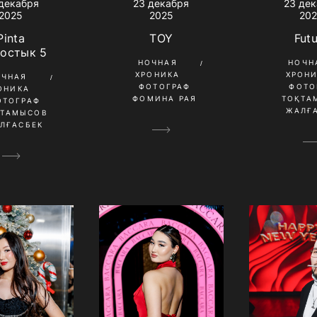
декабря
23 де
23 декабря
2025
20
2025
Pinta
Fut
TOY
Достык 5
НОЧН
НОЧНАЯ
ХРОН
ХРОНИКА
ОЧНАЯ
ФОТО
ФОТОГРАФ
ОНИКА
ТОҚТА
ФОМИНА РАЯ
ОТОГРАФ
ЖАЛҒ
ҚТАМЫСОВ
ЛҒАСБЕК