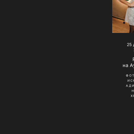
25 
на А
ФО
ИС
АД
Х