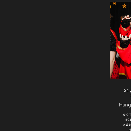
24 
Hung
ФО
ИС
АД