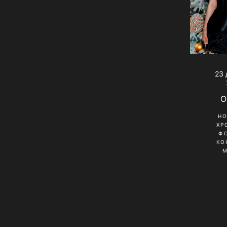
23 
O
Н
ХР
Ф
КО