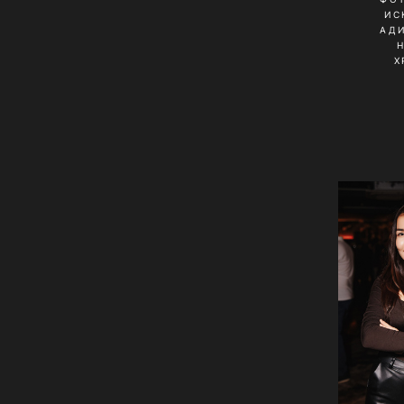
ИС
АД
Х