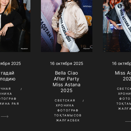
тября 2025
16 октября 2025
16 октяб
тгадай
Bella Ciao
Miss A
лодию
After Party
20
Miss Astana
ОЧНАЯ
СВЕТС
2025
ОНИКА
ХРОН
ОТОГРАФ
ФОТО
СВЕТСКАЯ
МИНА РАЯ
ТОҚТА
ХРОНИКА
ЖАЛҒ
ФОТОГРАФ
ТОҚТАМЫСОВ
ЖАЛҒАСБЕК