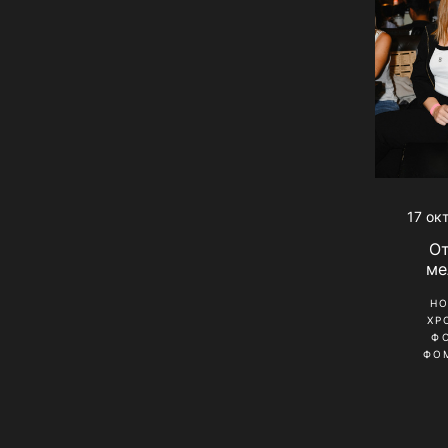
17 ок
О
ме
Н
ХР
Ф
ФО