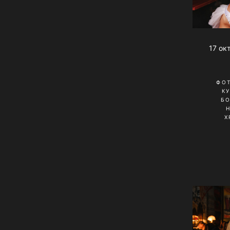
17 ок
ФО
К
Б
Х