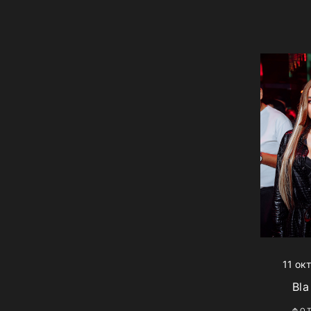
11 ок
Bla
ФО