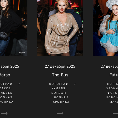
кабря 2025
27 декабря 2025
27 декаб
Marso
The Bus
Fut
ТОГРАФ
ФОТОГРАФ
НОЧН
КАКОВ
КУДЕЛЯ
ХРОН
ИЛЬБЕК
БОГДАН
ФОТО
НОЧНАЯ
НОЧНАЯ
КОНО
РОНИКА
ХРОНИКА
МАК