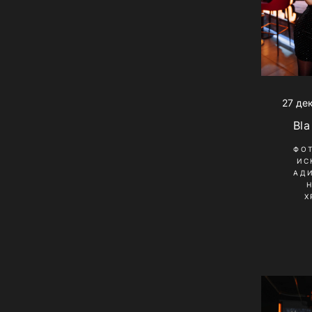
27 де
Bla
ФО
ИС
АД
Х