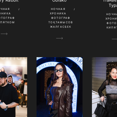
Тур
ОЧНАЯ
НОЧНАЯ
ОНИКА
ХРОНИКА
НОЧН
ОТОГРАФ
ФОТОГРАФ
ХРОН
ИПЯТКОМ
ТОҚТАМЫСОВ
ФОТО
ЖАЛҒАСБЕК
КИПЯ