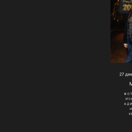
27 де
ФО
ИС
АД
Х