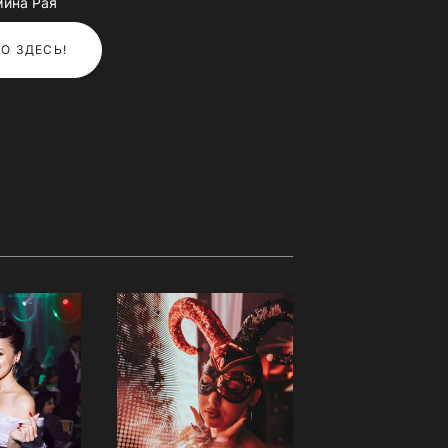
мина Рая
О ЗДЕСЬ!