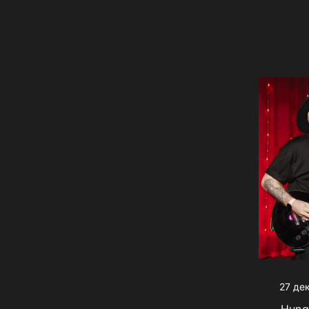
27 де
Hung