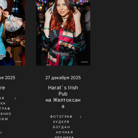
ря 2025
27 декабря 2025
ure
Harat`s Irish
Pub
АЯ
на Желтоксан
ИКА
а
ГРАФ
НЕНКО
ФОТОГРАФ
СИМ
КУДЕЛЯ
БОГДАН
НОЧНАЯ
ХРОНИКА