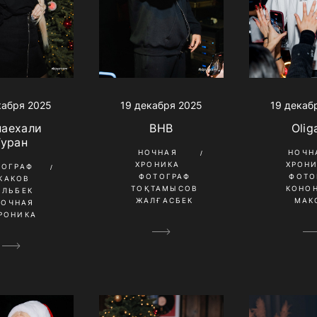
кабря 2025
19 декаб
19 декабря 2025
наехали
Olig
BHB
Туран
НОЧН
НОЧНАЯ
ХРОН
ХРОНИКА
ТОГРАФ
ФОТО
ФОТОГРАФ
КАКОВ
КОНО
ТОҚТАМЫСОВ
ИЛЬБЕК
МАК
ЖАЛҒАСБЕК
НОЧНАЯ
РОНИКА