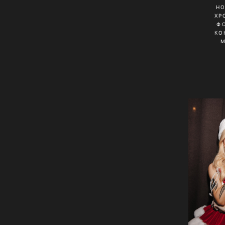
Н
ХР
Ф
КО