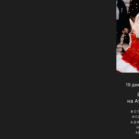
19 де
на А
ФО
ИС
АД
Х