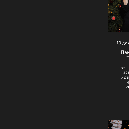
19 де
Па
ФО
ИС
АД
Х