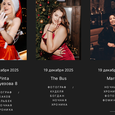
кабря 2025
19 декабря 2025
19 декаб
Pinta
The Bus
Mar
уезова 8
ФОТОГРАФ
НОЧН
КУДЕЛЯ
ХРОН
ТОГРАФ
БОГДАН
ФОТО
КАКОВ
НОЧНАЯ
ФОМИН
ИЛЬБЕК
ХРОНИКА
НОЧНАЯ
РОНИКА