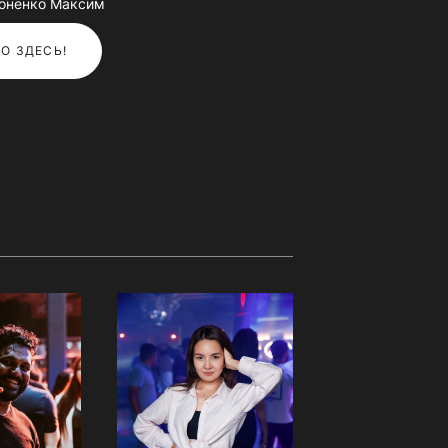
ноненко Максим
О ЗДЕСЬ!