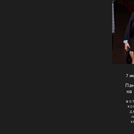
7 и
Па
на
ФО
КО
Д
Х