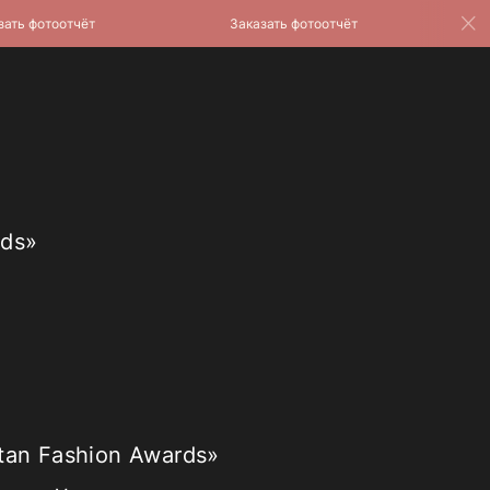
фотоотчёт
Заказать фотоотчёт
Зака
rds»
tan Fashion Awards»