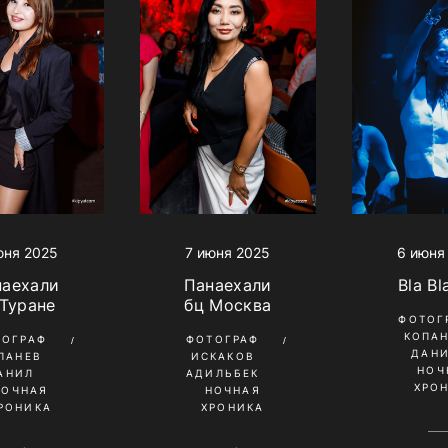
7 июня 2025
юня 2025
6 июня
Панаехали
наехали
Bla Bl
бц Москва
 Туране
ФОТОГ
КОПА
ФОТОГРАФ
ТОГРАФ
ДАН
ИСКАКОВ
ПАНЕВ
НОЧ
АДИЛЬБЕК
АНИЛ
ХРО
НОЧНАЯ
НОЧНАЯ
ХРОНИКА
РОНИКА