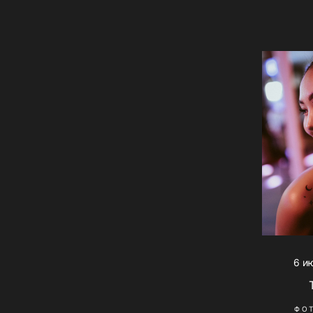
6 и
ФО