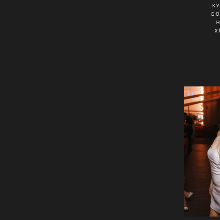
К
Б
Х