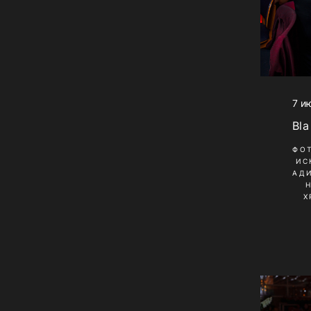
7 и
Bla
ФО
ИС
АД
Х