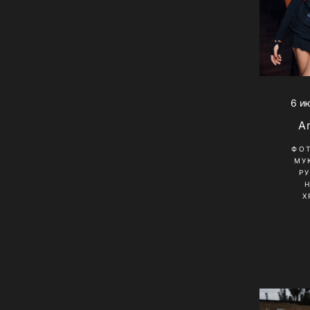
6 и
A
ФО
МУ
Р
Х