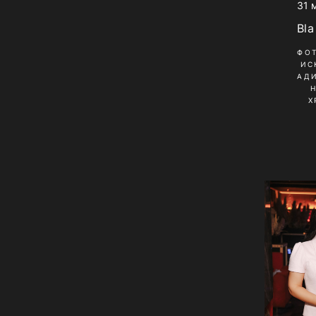
31 
Bla
ФО
ИС
АД
Х