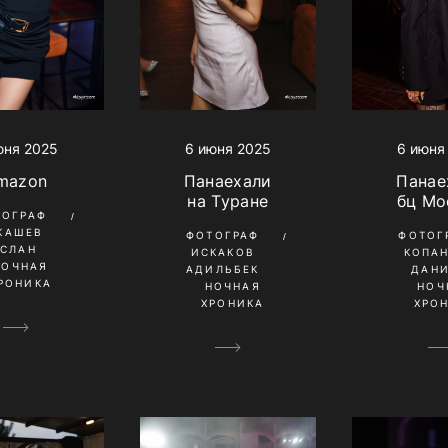
юня 2025
6 июня 2025
6 июня
mazon
Панаехали
Панае
на Туране
бц Мо
ТОГРАФ
КАШЕВ
ФОТОГРАФ
ФОТОГ
УСЛАН
ИСКАКОВ
КОПА
НОЧНАЯ
АДИЛЬБЕК
ДАН
РОНИКА
НОЧНАЯ
НОЧ
ХРОНИКА
ХРО