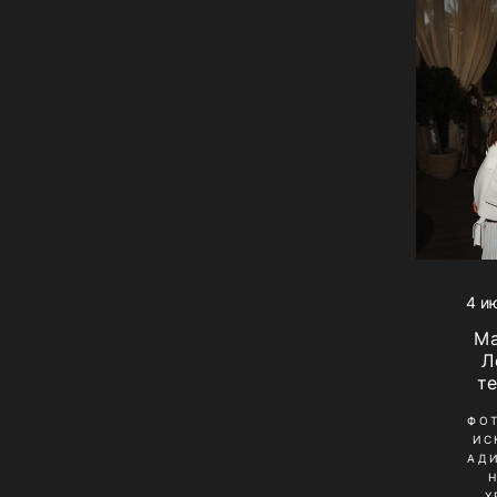
4 и
Ma
Л
т
ФО
ИС
АД
Х