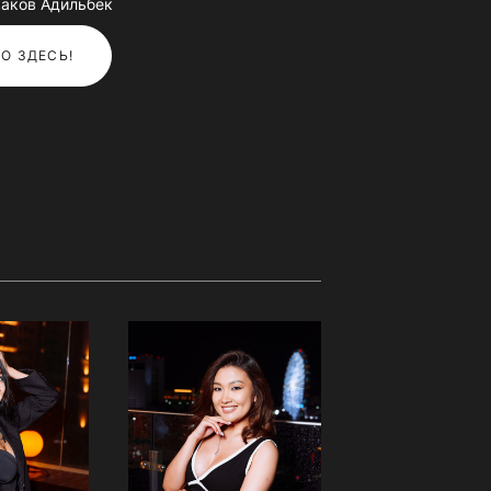
аков Адильбек
О ЗДЕСЬ!