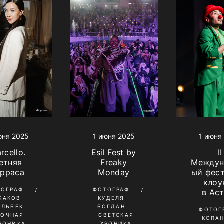
юня 2025
1 июня 2025
1 июня
rcello.
Esil Fest by
II
етняя
Freaky
Междун
ерраса
Monday
ый фес
клоу
ТОГРАФ
ФОТОГРАФ
в Ас
КАКОВ
КУДЕЛЯ
ИЛЬБЕК
БОГДАН
ФОТОГ
НОЧНАЯ
СВЕТСКАЯ
КОПА
РОНИКА
ХРОНИКА