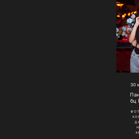
30 
Па
бц
ФО
КО
Д
Х