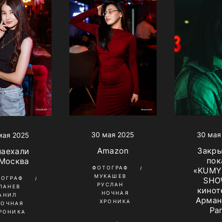
30 мая 2025
30 мая
мая 2025
Amazon
Закр
наехали
пок
 Москва
ФОТОГРАФ
«KUMY
МУКАШЕВ
ТОГРАФ
SHO
РУСЛАН
ПАНЕВ
кинот
НОЧНАЯ
АНИЛ
Арман
ХРОНИКА
НОЧНАЯ
Pa
РОНИКА