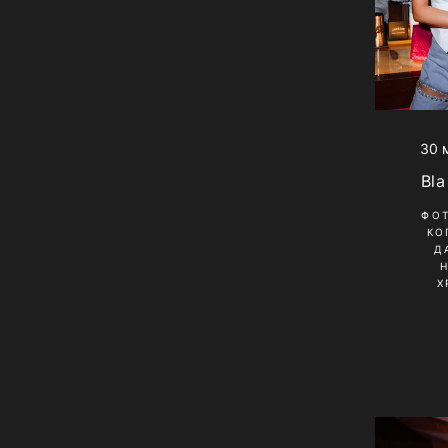
30 
Bla
ФО
КО
Д
Х