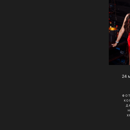
24 
ФО
КО
Д
Х