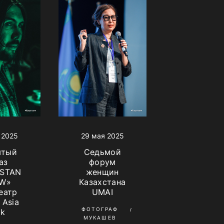
 2025
29 мая 2025
ытый
Седьмой
аз
форум
STAN
женщин
W»
Казахстана
еатр
UMAI
 Asia
ФОТОГРАФ
rk
МУКАШЕВ