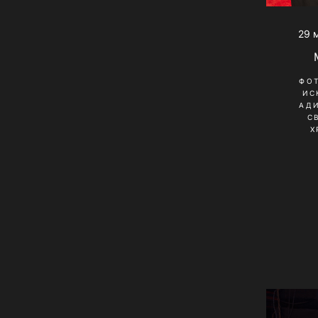
29 
ФО
ИС
АД
С
Х