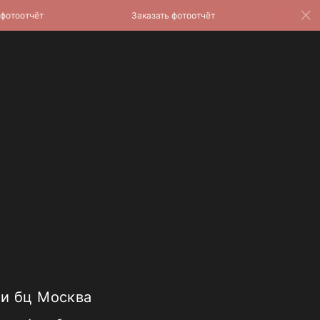
оотчёт
Заказать фотоотчёт
Заказать
и бц Москва