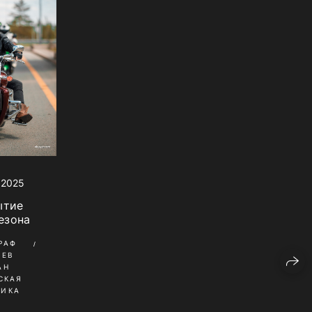
 2025
ытие
езона
РАФ
ШЕВ
АН
СКАЯ
НИКА