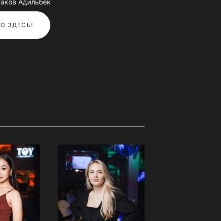
аков Адильбек
О ЗДЕСЬ!