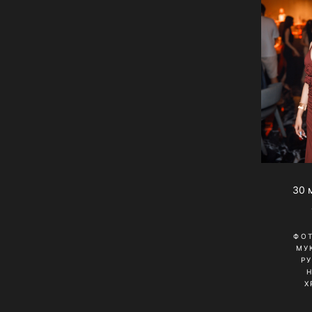
30 
ФО
МУ
Р
Х