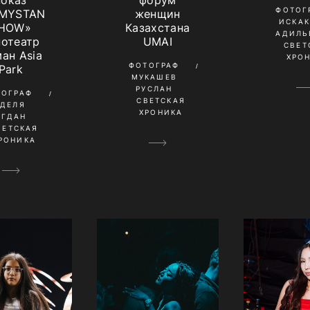
показ
форум
ФОТОГ
MYSTAN
женщин
ИСКА
HOW»
Казахстана
АДИЛЬ
нотеатр
UMAI
СВЕТ
ан Asia
ХРО
ФОТОГРАФ
Park
МУКАШЕВ
РУСЛАН
ТОГРАФ
СВЕТСКАЯ
УДЕЛЯ
ХРОНИКА
ОГДАН
ВЕТСКАЯ
РОНИКА