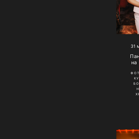
31 
Па
на
ФО
К
Б
Х