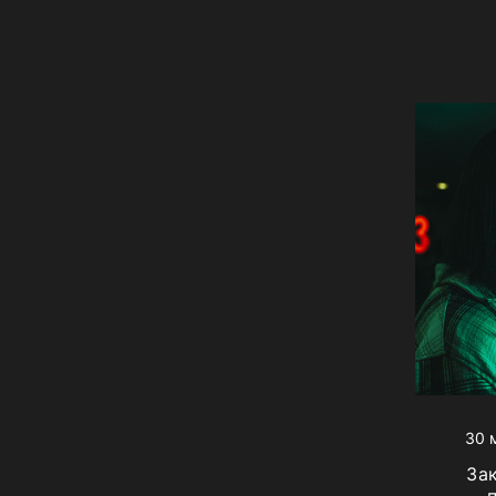
30 
За