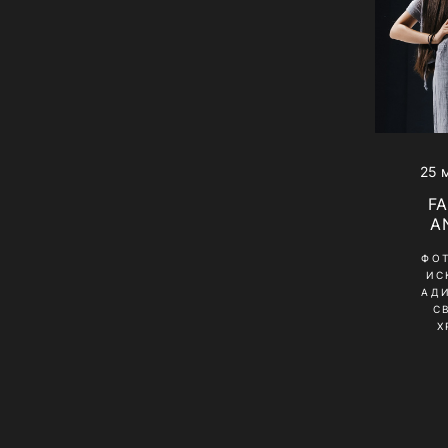
25 
FA
A
ФО
ИС
АД
С
Х