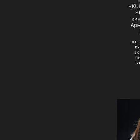
«KU
S
ки
Арм
ФО
К
Б
С
Х