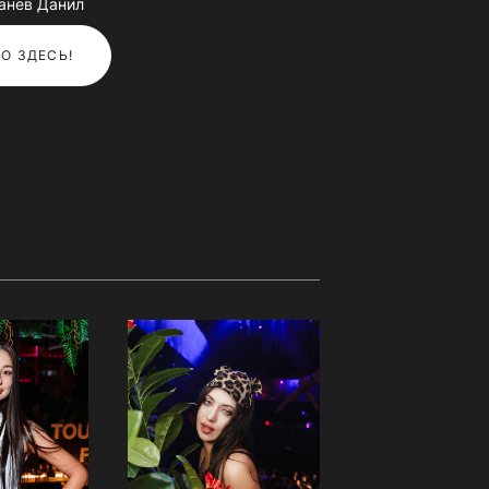
анев Данил
О ЗДЕСЬ!