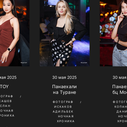
мая 2025
30 мая 2025
30 мая
TOY
Панаехали
Панае
на Туране
бц Мо
ТОГРАФ
КАШЕВ
ФОТОГРАФ
ФОТОГ
УСЛАН
ИСКАКОВ
КОПА
НОЧНАЯ
АДИЛЬБЕК
ДАН
РОНИКА
НОЧНАЯ
НОЧ
ХРОНИКА
ХРО