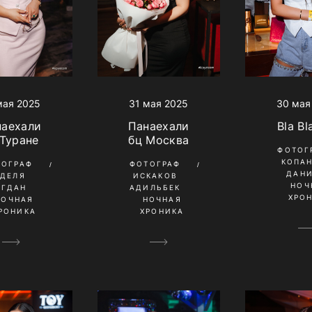
31 мая 2025
мая 2025
30 мая
Панаехали
наехали
Bla Bl
бц Москва
 Туране
ФОТОГ
КОПА
ФОТОГРАФ
ТОГРАФ
ДАН
ИСКАКОВ
УДЕЛЯ
НОЧ
АДИЛЬБЕК
ОГДАН
ХРО
НОЧНАЯ
НОЧНАЯ
ХРОНИКА
РОНИКА