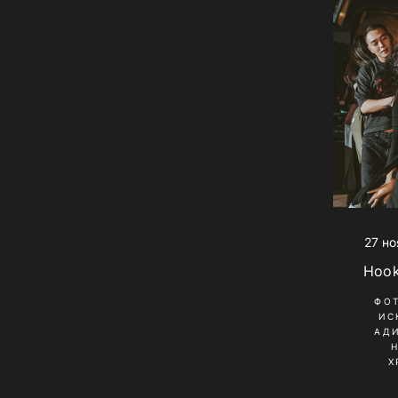
27 но
Hook
ФО
ИС
АД
Х