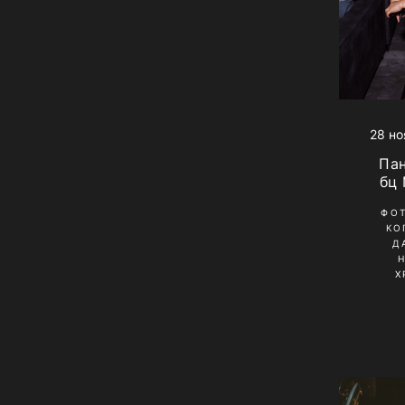
28 но
Па
бц
ФО
КО
Д
Х