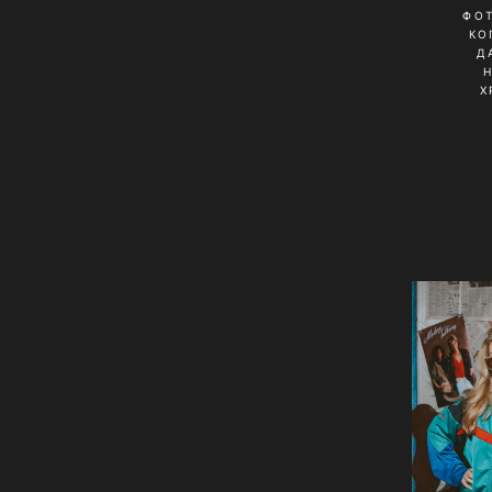
ФО
КО
Д
Х