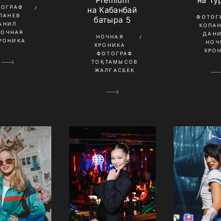
Premium
на Ту
ТОГРАФ
на Кабанбай
ПАНЕВ
ФОТОГ
батыра 5
АНИЛ
КОПА
НОЧНАЯ
ДАН
НОЧНАЯ
РОНИКА
НОЧ
ХРОНИКА
ХРО
ФОТОГРАФ
ТОҚТАМЫСОВ
ЖАЛҒАСБЕК