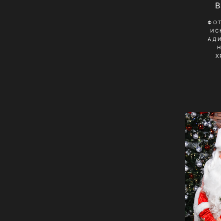
B
ФО
ИС
АД
Х