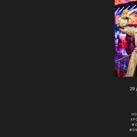
29 
Н
ХР
Ф
ФО