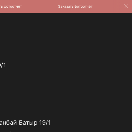
отоотчёт
Заказать фотоотчёт
Заказ
/1
банбай Батыр 19/1