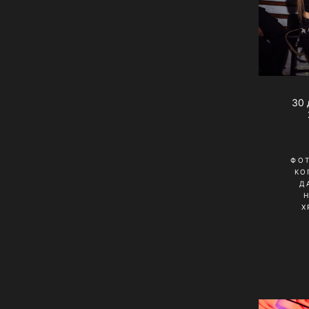
30 
ФО
КО
Д
Х