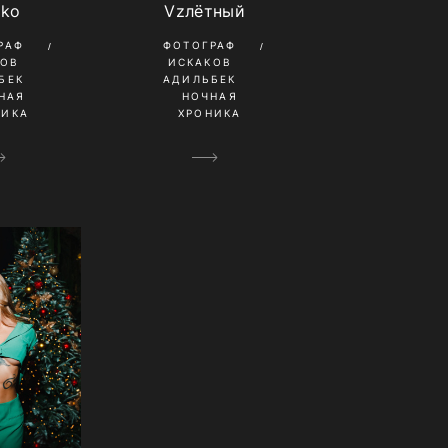
ako
Vzлётный
РАФ
ФОТОГРАФ
КОВ
ИСКАКОВ
БЕК
АДИЛЬБЕК
НАЯ
НОЧНАЯ
НИКА
ХРОНИКА