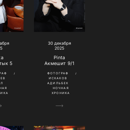
30 декабря
кабря
2025
25
Pinta
ta
Акмешит 9/1
тык 5
ФОТОГРАФ
РАФ
ИСКАКОВ
НЕВ
АДИЛЬБЕК
ИЛ
НОЧНАЯ
НАЯ
ХРОНИКА
НИКА