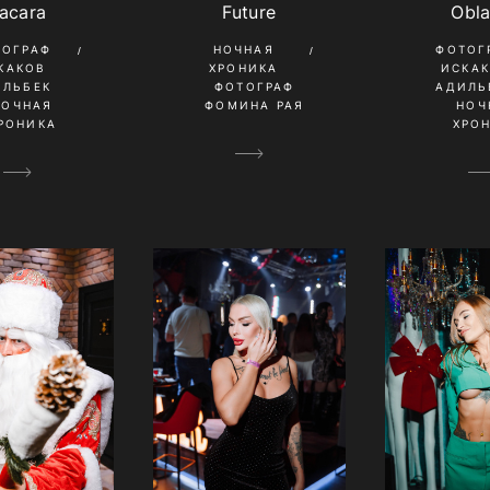
acara
Obl
Future
ТОГРАФ
ФОТОГ
НОЧНАЯ
КАКОВ
ИСКА
ХРОНИКА
ИЛЬБЕК
АДИЛЬ
ФОТОГРАФ
НОЧНАЯ
НОЧ
ФОМИНА РАЯ
РОНИКА
ХРО