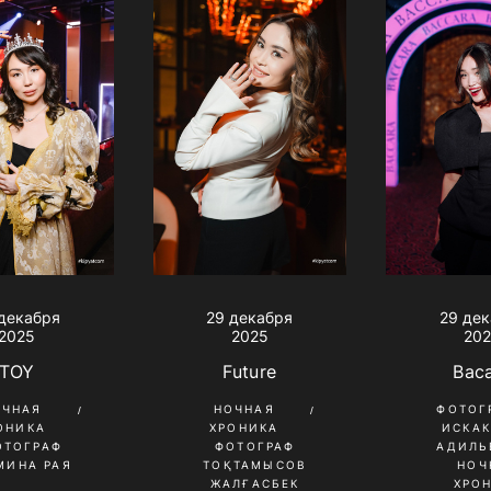
29 де
декабря
29 декабря
20
2025
2025
Bac
TOY
Future
ФОТОГ
ОЧНАЯ
НОЧНАЯ
ИСКА
ОНИКА
ХРОНИКА
АДИЛЬ
ОТОГРАФ
ФОТОГРАФ
НОЧ
МИНА РАЯ
ТОҚТАМЫСОВ
ХРО
ЖАЛҒАСБЕК