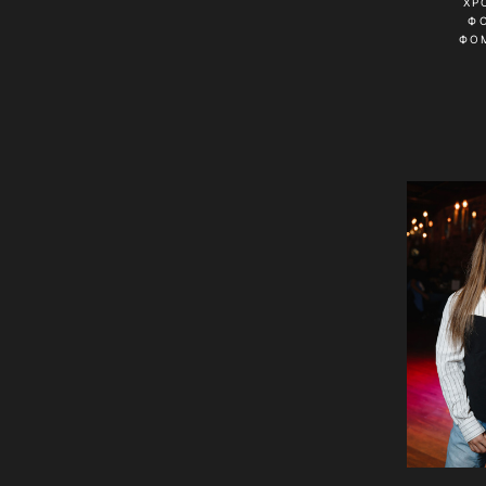
ХР
Ф
ФО