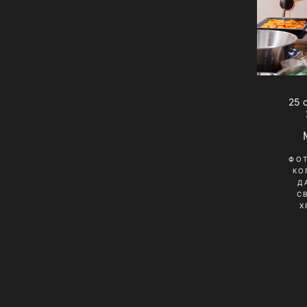
25 
ФО
КО
Д
С
Х