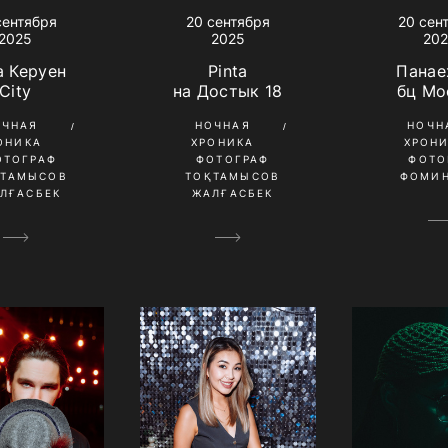
20 сен
сентября
20 сентября
20
2025
2025
Панае
a Керуен
Pinta
бц Мо
City
на Достык 18
НОЧН
ОЧНАЯ
НОЧНАЯ
ХРОН
ОНИКА
ХРОНИКА
ФОТО
ОТОГРАФ
ФОТОГРАФ
ФОМИН
ҚТАМЫСОВ
ТОҚТАМЫСОВ
ЛҒАСБЕК
ЖАЛҒАСБЕК