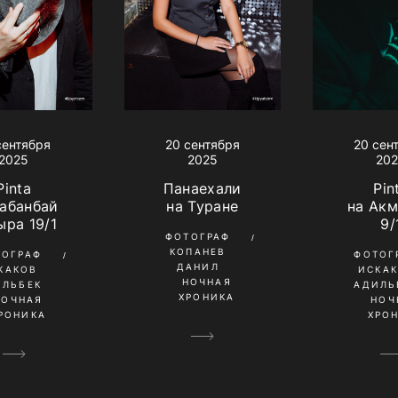
сентября
20 сен
20 сентября
2025
20
2025
Pinta
Pin
Панаехали
Кабанбай
на Ак
на Туране
ыра 19/1
9/
ФОТОГРАФ
КОПАНЕВ
ТОГРАФ
ФОТОГ
ДАНИЛ
КАКОВ
ИСКА
НОЧНАЯ
ИЛЬБЕК
АДИЛЬ
ХРОНИКА
НОЧНАЯ
НОЧ
РОНИКА
ХРО