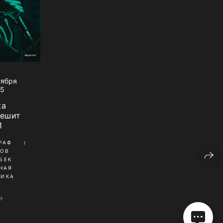
тября
25
ta
мешит
1
РАФ
КОВ
БЕК
НАЯ
НИКА