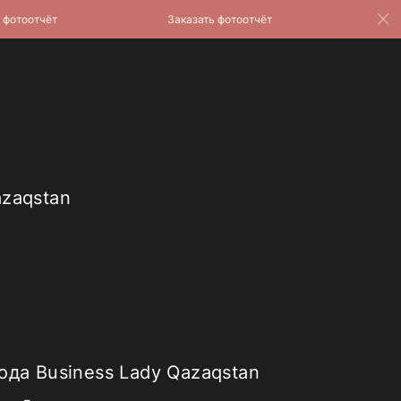
оотчёт
Заказать фотоотчёт
Заказат
azaqstan
ода Business Lady Qazaqstan