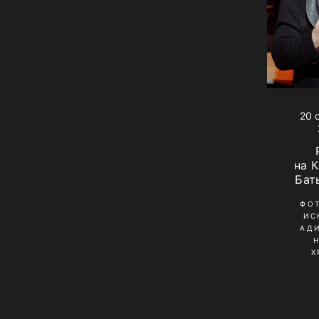
20 
на 
Бат
ФО
ИС
АД
Х