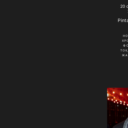
20 
Pint
Н
ХР
Ф
ТО
ЖА