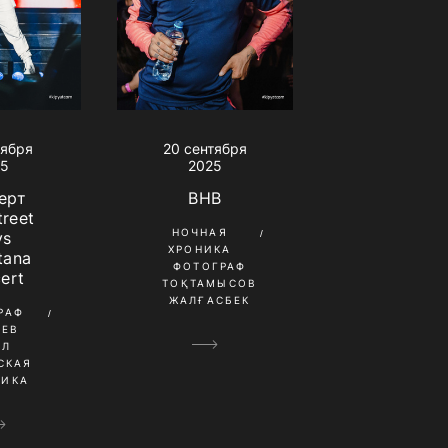
тября
20 сентября
25
2025
ерт
BHB
treet
НОЧНАЯ
ys
ХРОНИКА
tana
ФОТОГРАФ
ert
ТОҚТАМЫСОВ
ЖАЛҒАСБЕК
РАФ
НЕВ
ИЛ
СКАЯ
НИКА