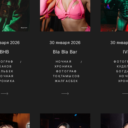
варя 2026
30 января 2026
30 янва
BHB
Bla Bla Bar
IV
ТОГРАФ
НОЧНАЯ
ФОТОГ
КАКОВ
ХРОНИКА
КУДЕ
ИЛЬБЕК
ФОТОГРАФ
БОГД
НОЧНАЯ
ТОҚТАМЫСОВ
НОЧ
РОНИКА
ЖАЛҒАСБЕК
ХРО