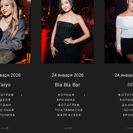
варя 2026
24 января 2026
24 январ
Taiyo
Bla Bla Bar
IV
ТОГРАФ
НОЧНАЯ
ФОТОГ
УДЕЛЯ
ХРОНИКА
КОПА
ОГДАН
ФОТОГРАФ
ДАН
НОЧНАЯ
ТОҚТАМЫСОВ
НОЧ
РОНИКА
ЖАЛҒАСБЕК
ХРО