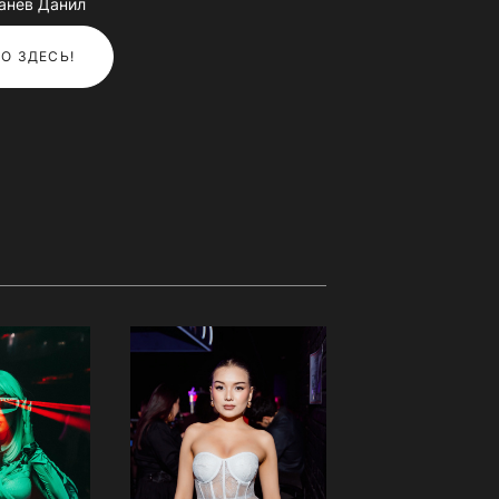
анев Данил
О ЗДЕСЬ!