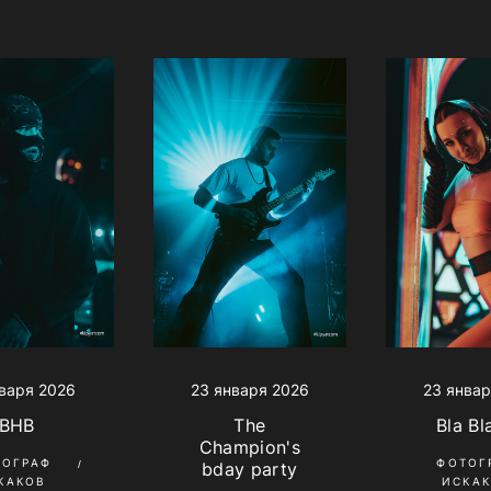
варя 2026
23 январ
23 января 2026
BHB
Bla Bl
The
Champion's
ТОГРАФ
ФОТОГ
bday party
КАКОВ
ИСКА