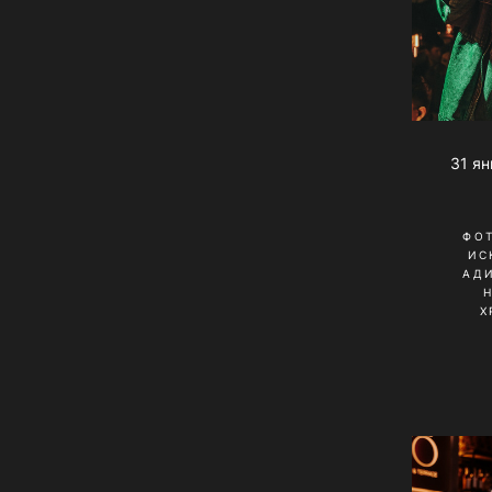
31 ян
ФО
ИС
АД
Х