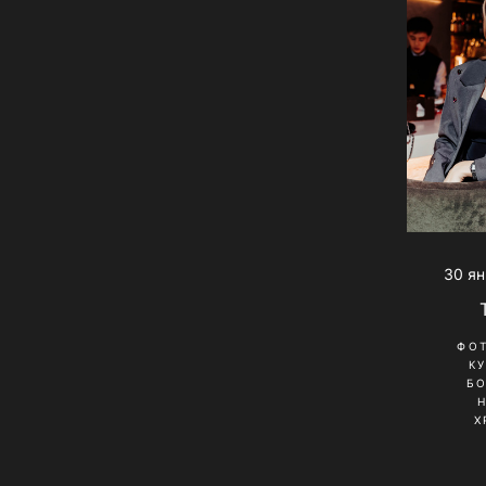
30 ян
ФО
К
Б
Х