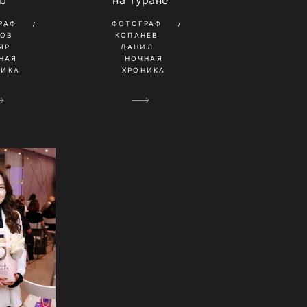
ub
на Туране
РАФ
ФОТОГРАФ
ТОВ
КОПАНЕВ
ЯР
ДАНИЛ
НАЯ
НОЧНАЯ
НИКА
ХРОНИКА