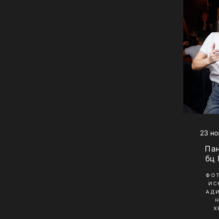
23 но
Па
бц
ФО
ИС
АД
Х