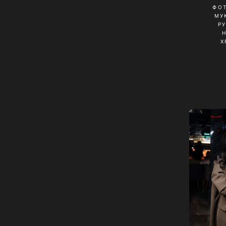
ФО
МУ
Р
Х