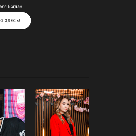
еля Богдан
О ЗДЕСЬ!