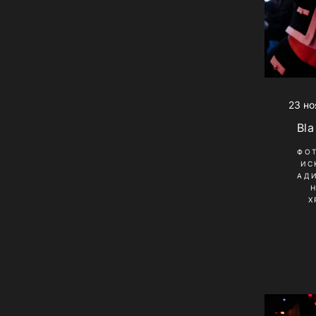
23 но
Bla
ФО
ИС
АД
Х