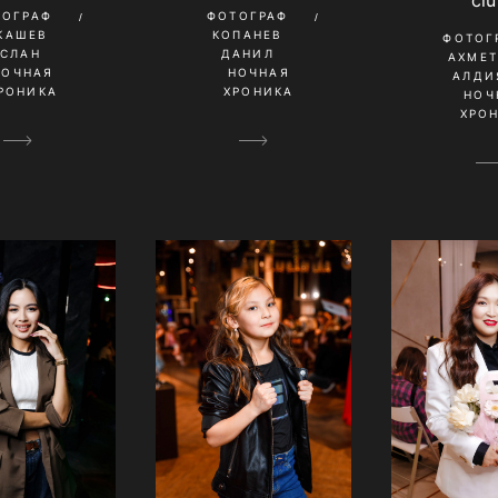
cl
ТОГРАФ
ФОТОГРАФ
КАШЕВ
КОПАНЕВ
ФОТОГ
УСЛАН
ДАНИЛ
АХМЕ
НОЧНАЯ
НОЧНАЯ
АЛДИ
РОНИКА
ХРОНИКА
НОЧ
ХРО