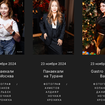
ября 2024
23 ноября 2024
23 ноябр
наехали
Панаехали
Gastro
 Москва
на Туране
Ba
ТОГРАФ
ФОТОГРАФ
ФОТОГ
КАКОВ
АХМЕТОВ
КОПА
ИЛЬБЕК
АЛДИЯР
ДАН
НОЧНАЯ
НОЧНАЯ
НОЧ
РОНИКА
ХРОНИКА
ХРО