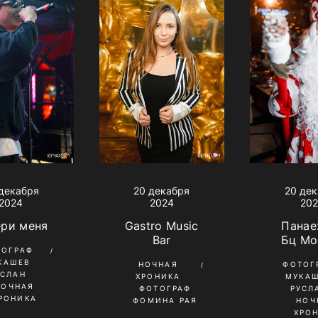
декабря
20 декабря
20 де
2024
2024
20
ери меня
Gastro Music
Панае
Bar
Бц Мо
ТОГРАФ
КАШЕВ
НОЧНАЯ
ФОТОГ
УСЛАН
ХРОНИКА
МУКА
НОЧНАЯ
ФОТОГРАФ
РУСЛ
РОНИКА
ФОМИНА РАЯ
НОЧ
ХРО