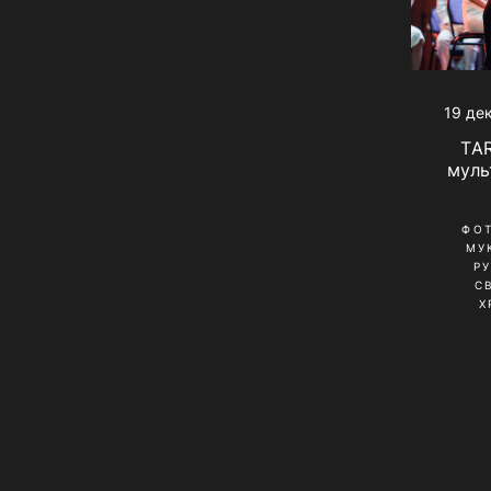
19 де
TA
мул
ФО
МУ
Р
С
Х