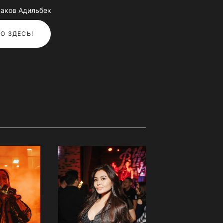
аков Адильбек
О ЗДЕСЬ!