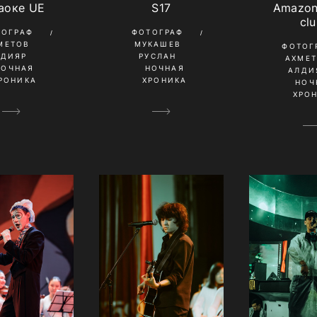
аоке UE
S17
Amazon
cl
ТОГРАФ
ФОТОГРАФ
МЕТОВ
МУКАШЕВ
ФОТОГ
ЛДИЯР
РУСЛАН
АХМЕ
НОЧНАЯ
НОЧНАЯ
АЛДИ
РОНИКА
ХРОНИКА
НОЧ
ХРО