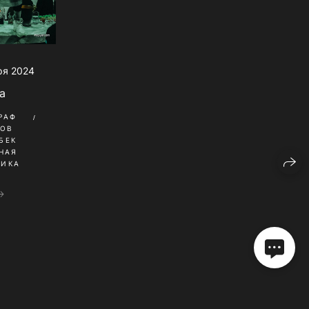
ря 2024
a
РАФ
КОВ
БЕК
НАЯ
НИКА