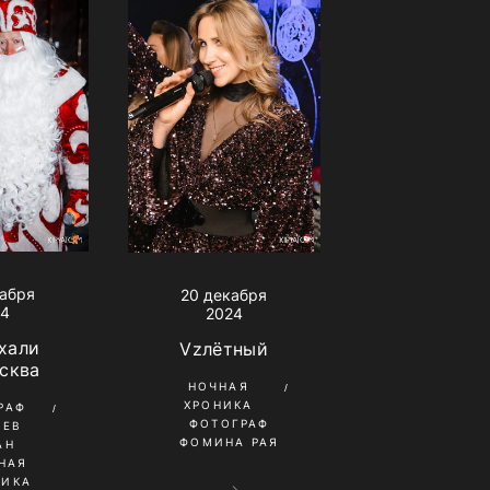
кабря
20 декабря
24
2024
хали
Vzлётный
сква
НОЧНАЯ
ХРОНИКА
РАФ
ФОТОГРАФ
ШЕВ
ФОМИНА РАЯ
АН
НАЯ
НИКА