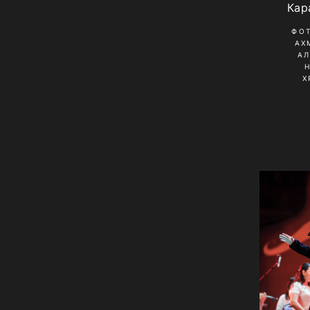
Кар
ФО
АХ
А
Х