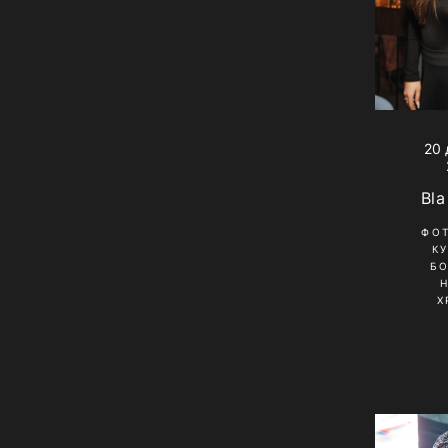
20 
Bla
ФО
К
Б
Х