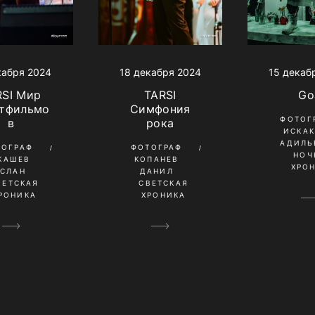
кабря 2024
18 декабря 2024
15 декаб
RSI Мир
TARSI
Go
ьтфильмо
Симфония
ФОТОГ
в
рока
ИСКА
АДИЛЬ
ТОГРАФ
ФОТОГРАФ
НОЧ
КАШЕВ
КОПАНЕВ
ХРО
УСЛАН
ДАНИЛ
ВЕТСКАЯ
СВЕТСКАЯ
РОНИКА
ХРОНИКА