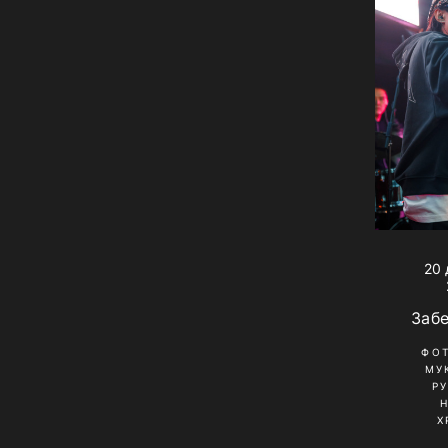
20 
Заб
ФО
МУ
Р
Х