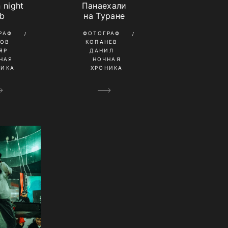
 night
Панаехали
ub
на Туране
РАФ
ФОТОГРАФ
ТОВ
КОПАНЕВ
ЯР
ДАНИЛ
НАЯ
НОЧНАЯ
НИКА
ХРОНИКА