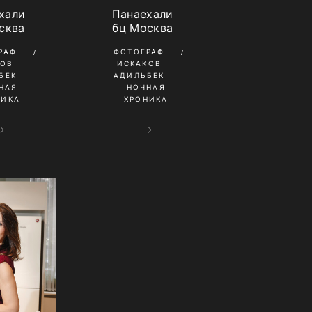
хали
Панаехали
сква
бц Москва
РАФ
ФОТОГРАФ
КОВ
ИСКАКОВ
БЕК
АДИЛЬБЕК
НАЯ
НОЧНАЯ
НИКА
ХРОНИКА