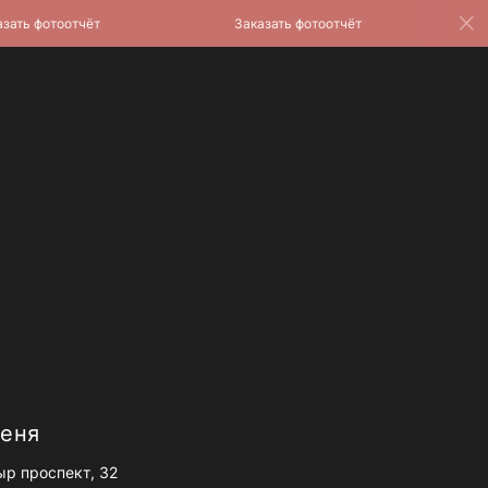
 фотоотчёт
Заказать фотоотчёт
Зак
меня
ыр проспект, 32