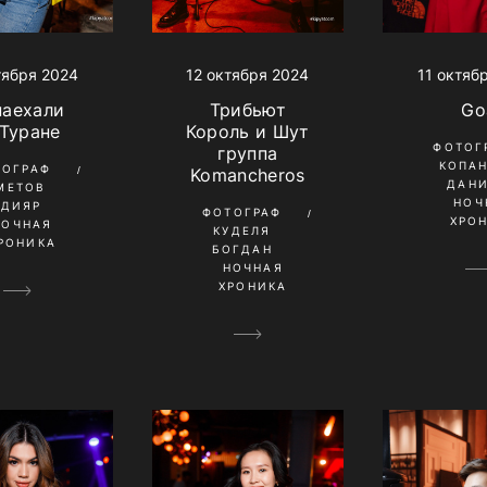
12 октября 2024
11 октяб
тября 2024
Трибьют
Go
наехали
Король и Шут
 Туране
ФОТОГ
группа
КОПА
ТОГРАФ
Komancheros
ДАН
МЕТОВ
НОЧ
ЛДИЯР
ФОТОГРАФ
ХРО
НОЧНАЯ
КУДЕЛЯ
РОНИКА
БОГДАН
НОЧНАЯ
ХРОНИКА