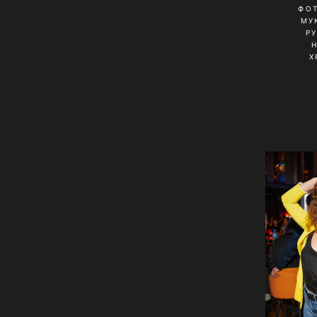
ФО
МУ
Р
Х