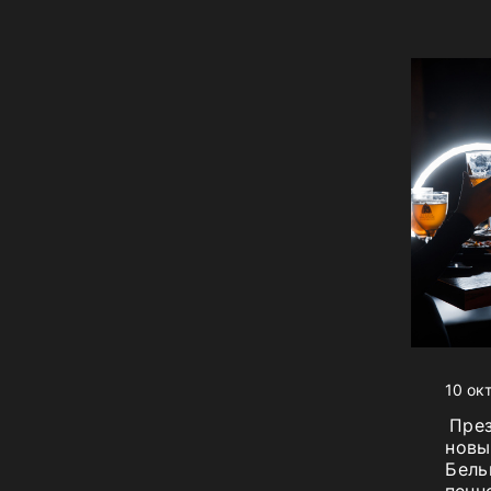
10 ок
Пре
новы
Бель