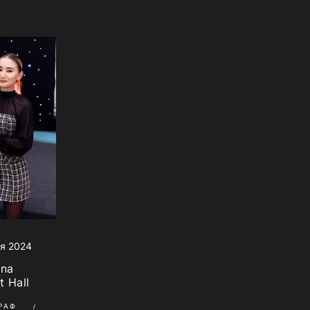
я 2024
ana
t Hall
РАФ