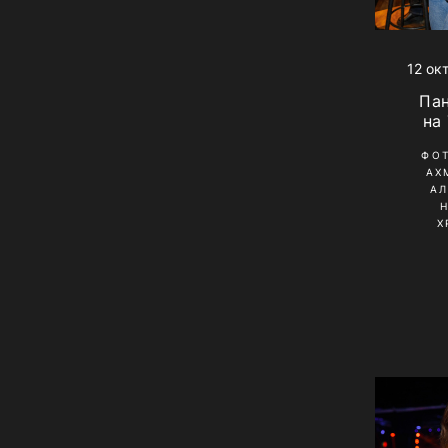
12 ок
Па
на
ФО
АХ
А
Х