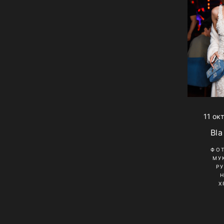
11 ок
Bla
ФО
МУ
Р
Х