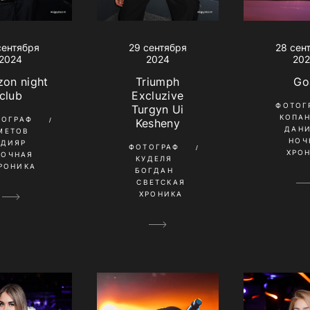
сентября
29 сентября
28 сен
2024
2024
20
on night
Triumph
Go
club
Excluzive
ФОТОГ
Turgyn Ui
КОПА
ТОГРАФ
Kesheny
ДАН
МЕТОВ
НОЧ
ЛДИЯР
ФОТОГРАФ
ХРО
НОЧНАЯ
КУДЕЛЯ
РОНИКА
БОГДАН
СВЕТСКАЯ
ХРОНИКА