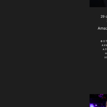
29 
Amaz
ФО
АХ
А
Х