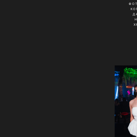
ФО
КО
Д
Х