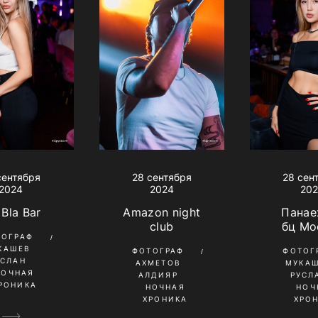
сентября
28 сентября
28 сен
2024
2024
20
 Bla Bar
Amazon night
Панае
club
бц Мо
ТОГРАФ
КАШЕВ
ФОТОГРАФ
ФОТОГ
УСЛАН
АХМЕТОВ
МУКА
НОЧНАЯ
АЛДИЯР
РУСЛ
РОНИКА
НОЧНАЯ
НОЧ
ХРОНИКА
ХРО