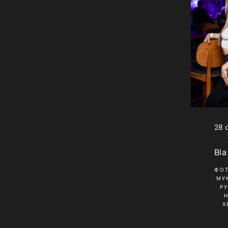
28 
Bla
ФО
МУ
Р
Х