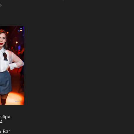
тября
24
a Bar