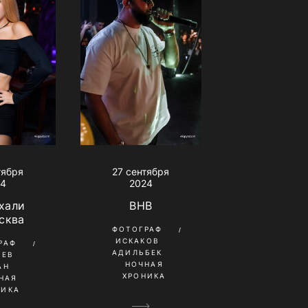
тября
27 сентября
24
2024
хали
BHB
сква
ФОТОГРАФ
ИСКАКОВ
РАФ
АДИЛЬБЕК
ШЕВ
НОЧНАЯ
АН
ХРОНИКА
НАЯ
НИКА