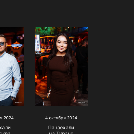
я 2024
4 октября 2024
хали
Панаехали
сква
на Туране