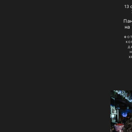
13 
Па
на
ФО
КО
Д
Х