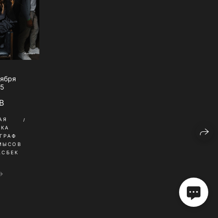
тября
25
B
АЯ
ИКА
ГРАФ
МЫСОВ
АСБЕК