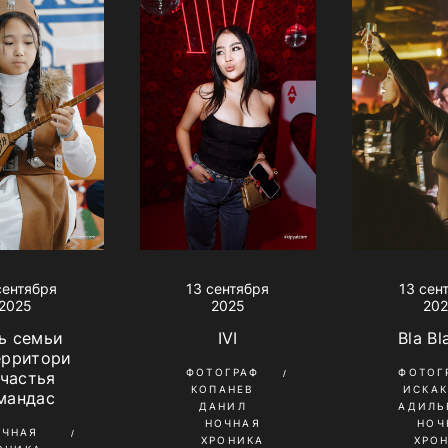
13 сен
сентября
13 сентября
20
2025
2025
Bla Bl
ь семьи
IVI
ерритори
ФОТОГ
ФОТОГРАФ
счастья
ИСКА
КОПАНЕВ
мандас
АДИЛЬ
ДАНИЛ
НОЧ
НОЧНАЯ
ОЧНАЯ
ХРО
ХРОНИКА