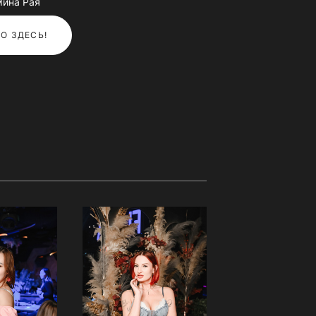
мина Рая
О ЗДЕСЬ!