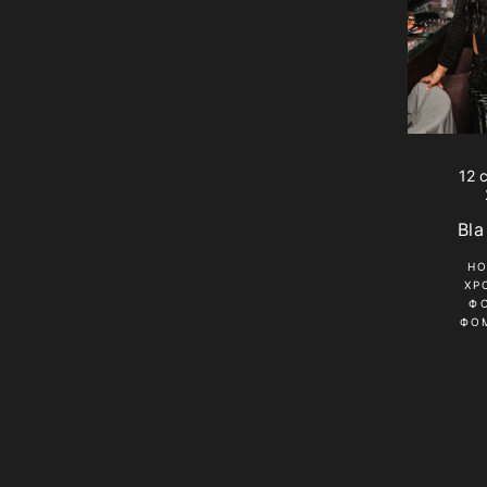
12 
Bla
Н
ХР
Ф
ФО