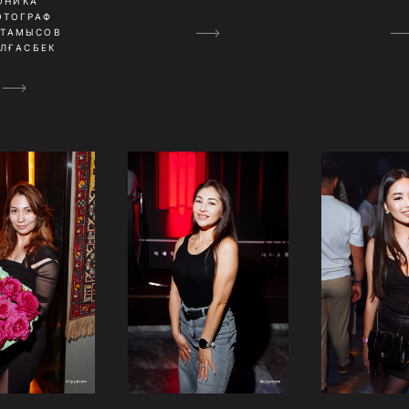
ОНИКА
ОТОГРАФ
ҚТАМЫСОВ
ЛҒАСБЕК