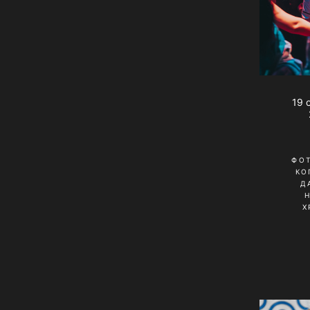
19 
ФО
КО
Д
Х