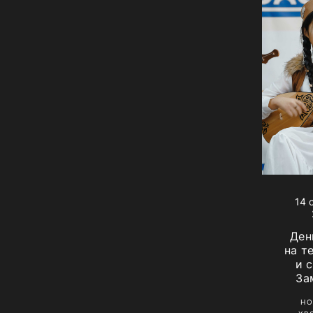
14 
Ден
на т
и 
За
Н