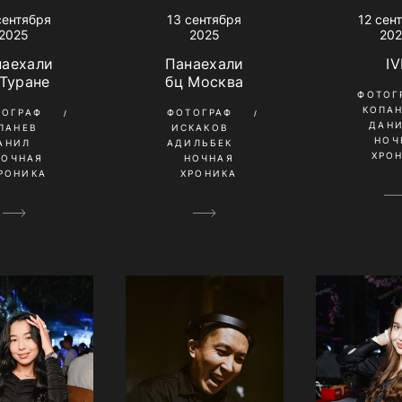
13 сентября
сентября
12 сен
2025
2025
20
Панаехали
наехали
IV
бц Москва
 Туране
ФОТОГ
КОПА
ФОТОГРАФ
ТОГРАФ
ДАН
ИСКАКОВ
ПАНЕВ
НОЧ
АДИЛЬБЕК
АНИЛ
ХРО
НОЧНАЯ
НОЧНАЯ
ХРОНИКА
РОНИКА