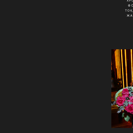
ХР
Ф
ТО
ЖА