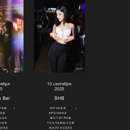
тября
13 сентября
25
2025
a Bar
BHB
РАФ
НОЧНАЯ
КОВ
ХРОНИКА
БЕК
ФОТОГРАФ
НАЯ
ТОҚТАМЫСОВ
НИКА
ЖАЛҒАСБЕК