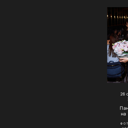
26 
Па
на
ФО