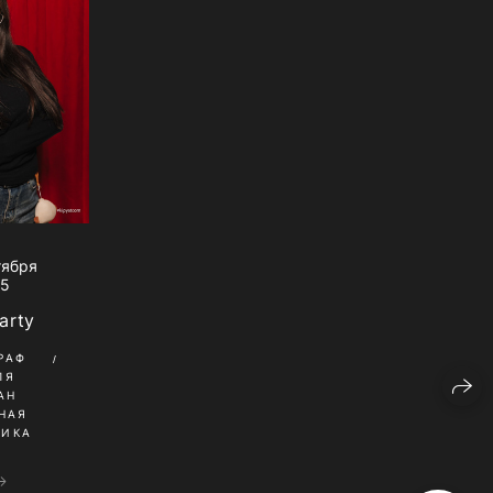
тября
25
arty
РАФ
ЛЯ
АН
НАЯ
НИКА