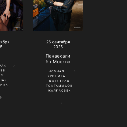
тября
26 сентября
25
2025
I
Панаехали
бц Москва
РАФ
НЕВ
НОЧНАЯ
ИЛ
ХРОНИКА
НАЯ
ФОТОГРАФ
НИКА
ТОҚТАМЫСОВ
ЖАЛҒАСБЕК