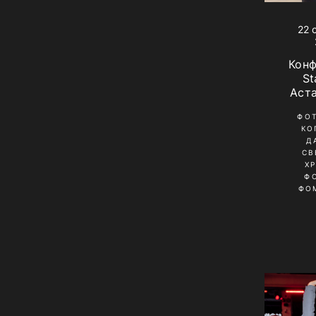
22 
Кон
St
Аст
ФО
КО
Д
СВ
Х
Ф
ФО