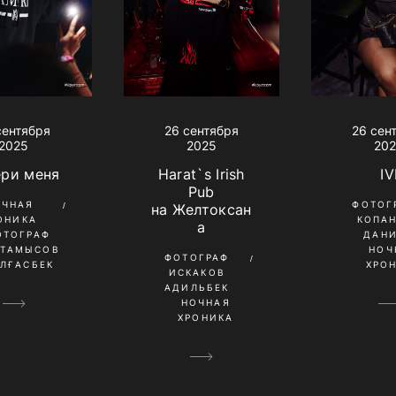
26 сентября
сентября
26 сен
2025
2025
20
Harat`s Irish
ери меня
IV
Pub
ОЧНАЯ
ФОТОГ
на Желтоксан
ОНИКА
КОПА
а
ОТОГРАФ
ДАН
ҚТАМЫСОВ
НОЧ
ФОТОГРАФ
ЛҒАСБЕК
ХРО
ИСКАКОВ
АДИЛЬБЕК
НОЧНАЯ
ХРОНИКА