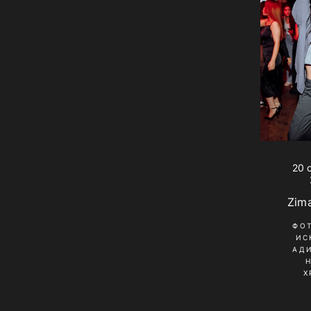
20 
Zima
ФО
ИС
АД
Х