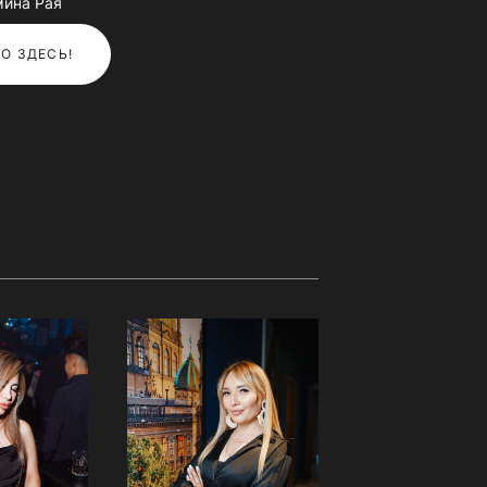
мина Рая
О ЗДЕСЬ!