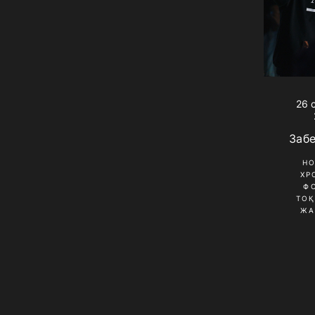
26 
Заб
Н
ХР
Ф
ТО
ЖА