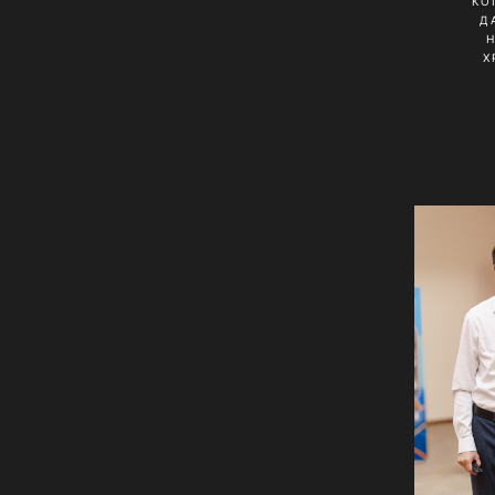
КО
Д
Х