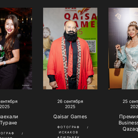
сентября
26 сентября
25 сен
2025
2025
20
наехали
Qaisar Games
Премия
 Туране
Busines
ФОТОГРАФ
Qazaq
ИСКАКОВ
ТОГРАФ
АДИЛЬБЕК