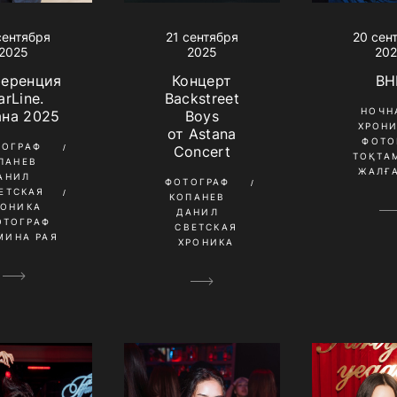
сентября
21 сентября
20 сен
2025
2025
20
ференция
Концерт
BH
arLine.
Backstreet
НОЧН
ана 2025
Boys
ХРОН
от Astana
ФОТО
ТОГРАФ
Concert
ТОҚТА
ПАНЕВ
ЖАЛҒ
АНИЛ
ФОТОГРАФ
ЕТСКАЯ
КОПАНЕВ
РОНИКА
ДАНИЛ
ОТОГРАФ
СВЕТСКАЯ
МИНА РАЯ
ХРОНИКА