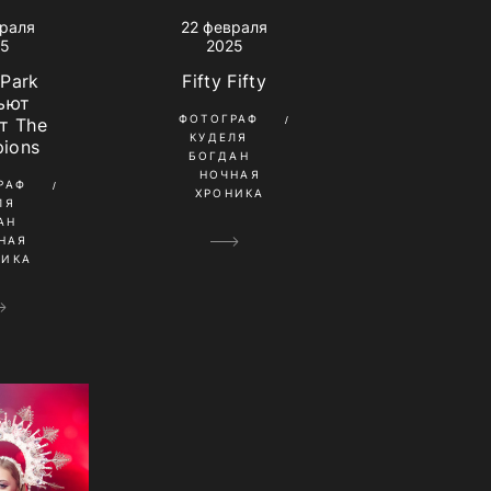
враля
22 февраля
25
2025
 Park
Fifty Fifty
ьют
ФОТОГРАФ
т The
КУДЕЛЯ
ions
БОГДАН
НОЧНАЯ
РАФ
ХРОНИКА
ЛЯ
АН
НАЯ
НИКА