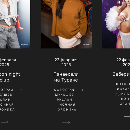
февраля
22 февраля
22 фе
2025
2025
20
on night
Панаехали
Забери
club
на Туране
ФОТОГ
ИСКА
ТОГРАФ
ФОТОГРАФ
АДИЛЬ
КАШЕВ
МУКАШЕВ
НОЧ
УСЛАН
РУСЛАН
ХРО
НОЧНАЯ
НОЧНАЯ
РОНИКА
ХРОНИКА