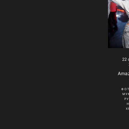
22 
Amaz
ФО
МУ
Р
Х