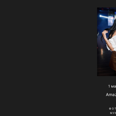
1 м
Amaz
ФО
МУ