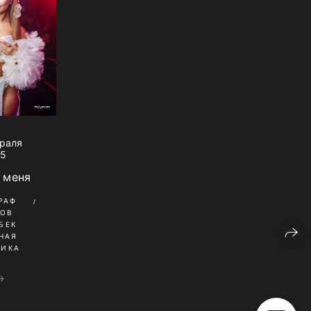
враля
25
 меня
РАФ
КОВ
БЕК
НАЯ
НИКА