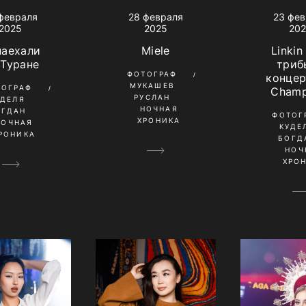
февраля
28 февраля
23 фе
2025
2025
20
наехали
Miele
Linkin
 Туране
триб
ФОТОГРАФ
концер
МУКАШЕВ
ТОГРАФ
Champ
РУСЛАН
УДЕЛЯ
НОЧНАЯ
ОГДАН
ФОТОГ
ХРОНИКА
НОЧНАЯ
КУДЕ
РОНИКА
БОГД
НОЧ
ХРО