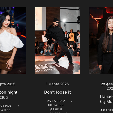
арта 2025
1 марта 2025
28 фе
20
on night
Don't loose it
Панае
club
бц Мо
ФОТОГРАФ
КОПАНЕВ
ТОГРАФ
ДАНИЛ
КАШЕВ
ФОТОГ