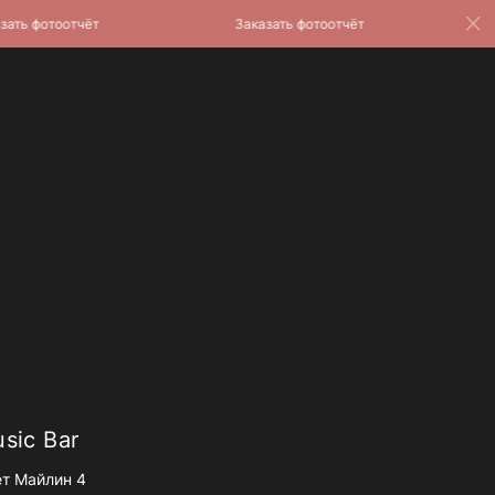
 фотоотчёт
Заказать фотоотчёт
Зак
sic Bar
т Майлин 4