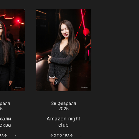
враля
28 февраля
25
2025
хали
Amazon night
сква
club
РАФ
ФОТОГРАФ