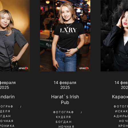
февраля
14 февраля
14 фе
2025
2025
20
ndarin
Harat`s Irish
Карао
Pub
ТОГРАФ
ФОТОГ
УДЕЛЯ
ИСКА
ФОТОГРАФ
ОГДАН
АДИЛЬ
КУДЕЛЯ
НОЧНАЯ
НОЧ
БОГДАН
РОНИКА
ХРО
НОЧНАЯ