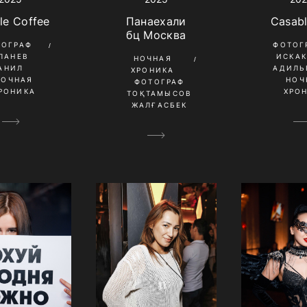
le Coffee
Панаехали
Casab
бц Москва
ТОГРАФ
ФОТОГ
ПАНЕВ
ИСКА
НОЧНАЯ
АНИЛ
АДИЛЬ
ХРОНИКА
НОЧНАЯ
НОЧ
ФОТОГРАФ
РОНИКА
ХРО
ТОҚТАМЫСОВ
ЖАЛҒАСБЕК