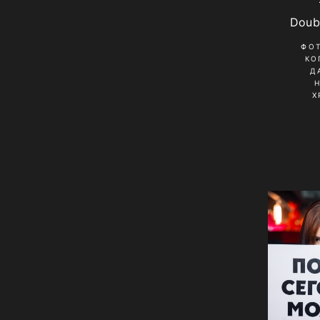
Doub
ФО
КО
Д
Х