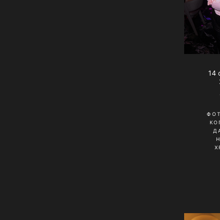
14 
ФО
КО
Д
Х