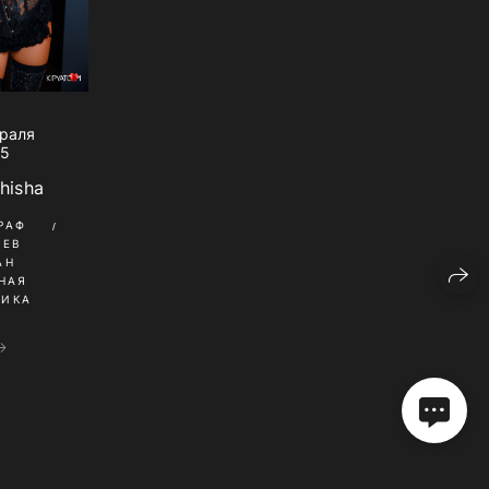
враля
25
Shisha
РАФ
ШЕВ
АН
НАЯ
НИКА