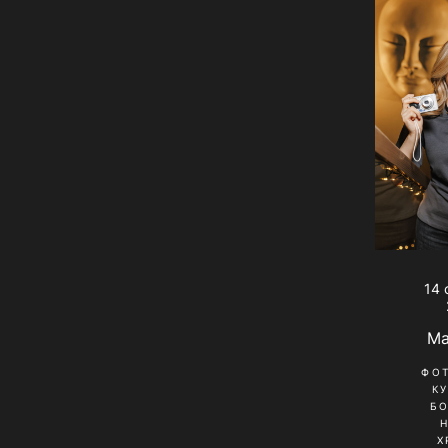
14 
Ma
ФО
К
Б
Х