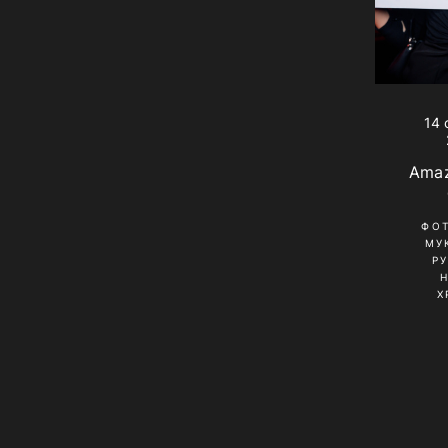
14 
Amaz
ФО
МУ
Р
Х