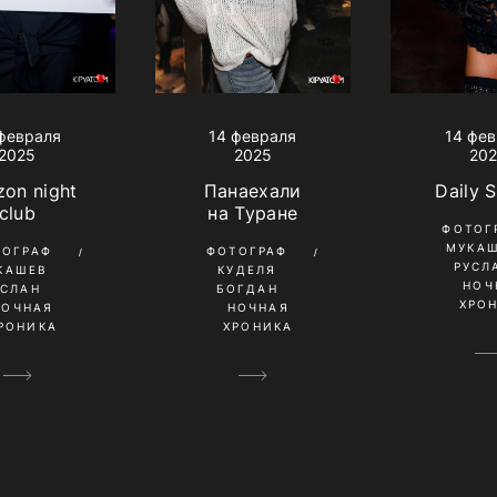
февраля
14 февраля
14 фе
2025
2025
20
on night
Панаехали
Daily 
club
на Туране
ФОТОГ
МУКА
ТОГРАФ
ФОТОГРАФ
РУСЛ
КАШЕВ
КУДЕЛЯ
НОЧ
УСЛАН
БОГДАН
ХРО
НОЧНАЯ
НОЧНАЯ
РОНИКА
ХРОНИКА