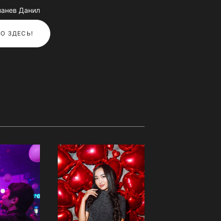
панев Данил
О ЗДЕСЬ!