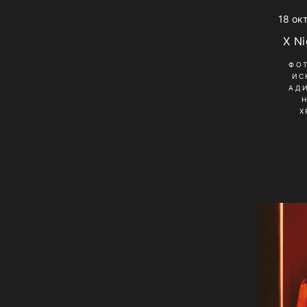
18 ок
X Ni
ФО
ИС
АД
Х