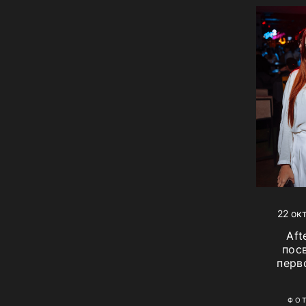
22 ок
Aft
пос
перв
ФО