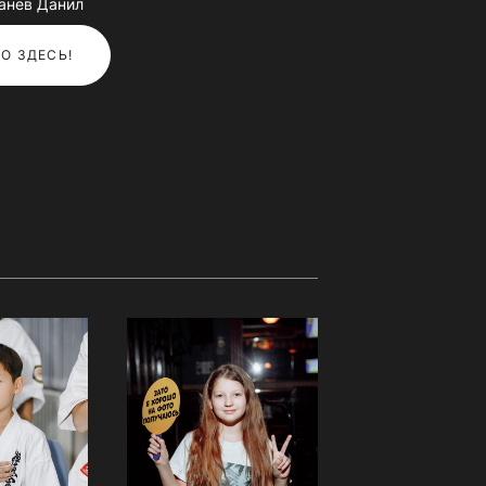
анев Данил
О ЗДЕСЬ!