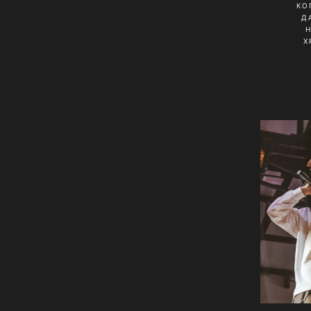
КО
Д
Х