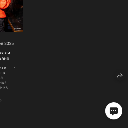
ря 2025
хали
ране
РАФ
НЕВ
ИЛ
НАЯ
НИКА