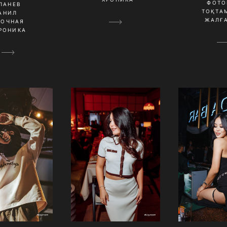
ФОТО
ПАНЕВ
ТОҚТА
АНИЛ
ЖАЛҒ
НОЧНАЯ
РОНИКА