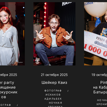
21 октября 2025
тября 2025
19 октяб
Шейкер Квиз
er party
Pin
вящение
на Каб
ФОТОГРАФ
окурсник
Батыра
ИСКАКОВ
ов
АДИЛЬБЕК
НОЧН
НОЧНАЯ
ХРОН
ТОГРАФ
ХРОНИКА