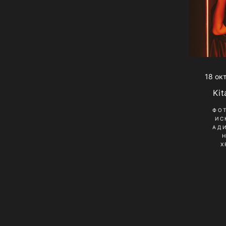
18 ок
Kit
ФО
ИС
АД
Х