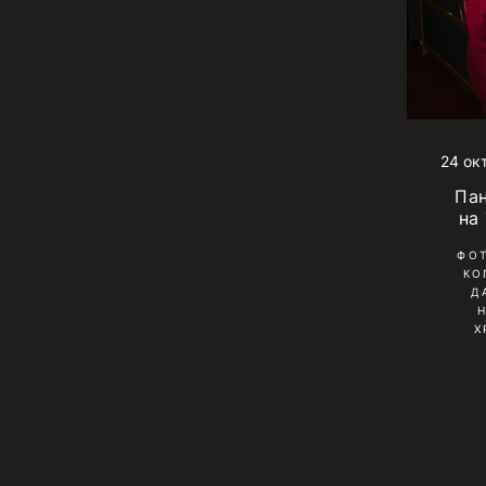
24 ок
Па
на
ФО
КО
Д
Х