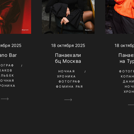
тября 2025
18 октяб
18 октября 2025
ano Bar
Панае
Панаехали
на Ту
бц Москва
ТОГРАФ
КАКОВ
ФОТОГ
НОЧНАЯ
ИЛЬБЕК
КОПА
ХРОНИКА
НОЧНАЯ
ДАН
ФОТОГРАФ
РОНИКА
НОЧ
ФОМИНА РАЯ
ХРО