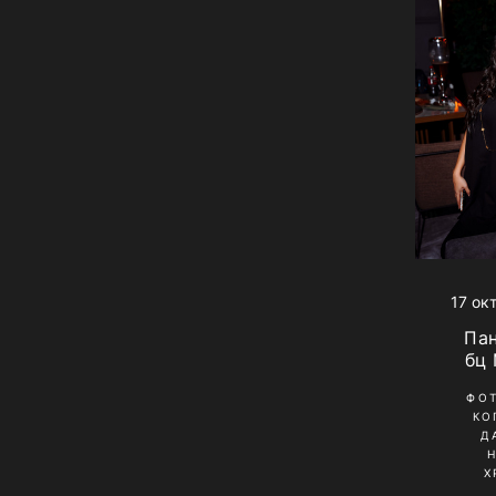
17 ок
Па
бц
ФО
КО
Д
Х