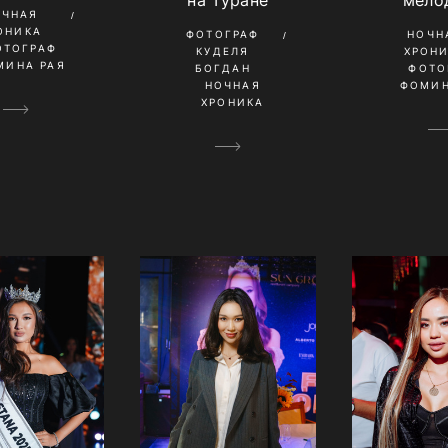
мело
на Туране
ОЧНАЯ
ОНИКА
НОЧН
ФОТОГРАФ
ОТОГРАФ
ХРОН
КУДЕЛЯ
МИНА РАЯ
ФОТО
БОГДАН
ФОМИН
НОЧНАЯ
ХРОНИКА