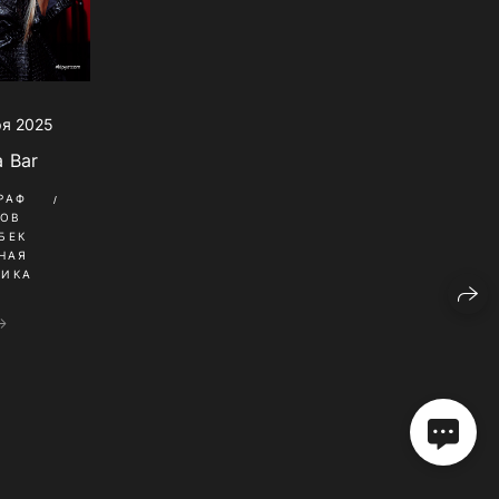
ря 2025
a Bar
РАФ
КОВ
БЕК
НАЯ
НИКА