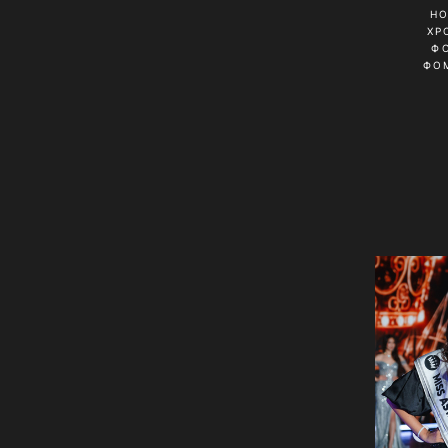
Н
ХР
Ф
ФО