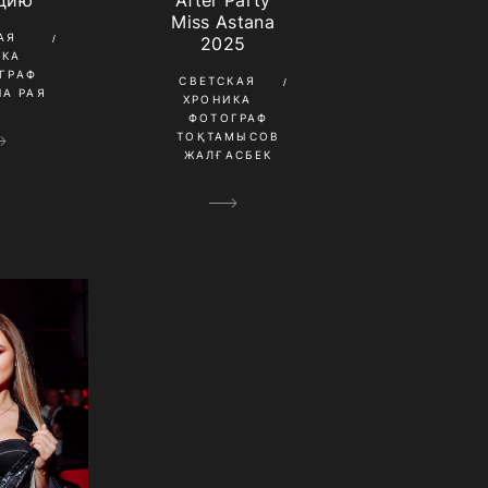
дию
After Party
Miss Astana
АЯ
2025
ИКА
ГРАФ
СВЕТСКАЯ
А РАЯ
ХРОНИКА
ФОТОГРАФ
ТОҚТАМЫСОВ
ЖАЛҒАСБЕК