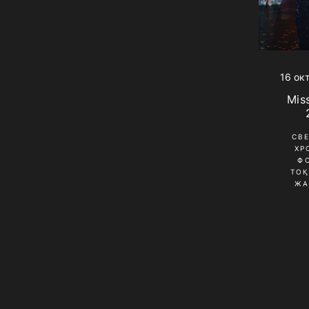
16 ок
Mis
СВ
ХР
Ф
ТО
ЖА