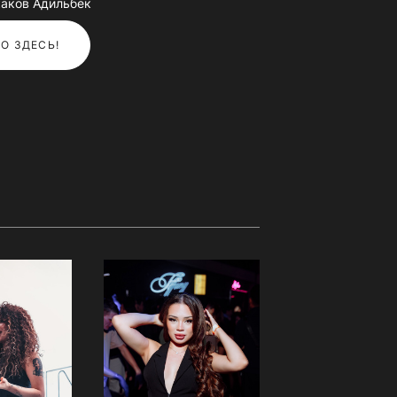
аков Адильбек
О ЗДЕСЬ!