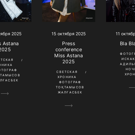
11 октяб
тября 2025
15 октября 2025
Bla Bl
s Astana
Press
2025
conference
ФОТОГ
Miss Astana
ИСКА
ЕТСКАЯ
2025
АДИЛЬ
ОНИКА
НОЧ
ОТОГРАФ
СВЕТСКАЯ
ХРО
ҚТАМЫСОВ
ХРОНИКА
ЛҒАСБЕК
ФОТОГРАФ
ТОҚТАМЫСОВ
ЖАЛҒАСБЕК