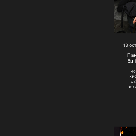
18 ок
Па
бц
Н
ХР
Ф
ФО