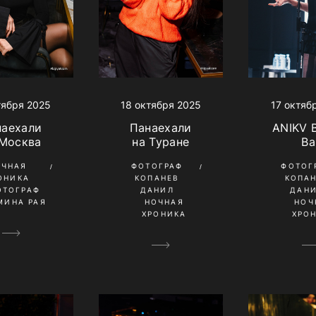
18 октября 2025
17 октяб
тября 2025
Панаехали
ANIKV B
наехали
на Туране
Ba
 Москва
ФОТОГРАФ
ФОТОГ
ОЧНАЯ
КОПАНЕВ
КОПА
ОНИКА
ДАНИЛ
ДАН
ОТОГРАФ
НОЧНАЯ
НОЧ
МИНА РАЯ
ХРОНИКА
ХРО