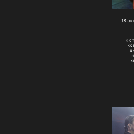
18 ок
ФО
КО
Д
Х