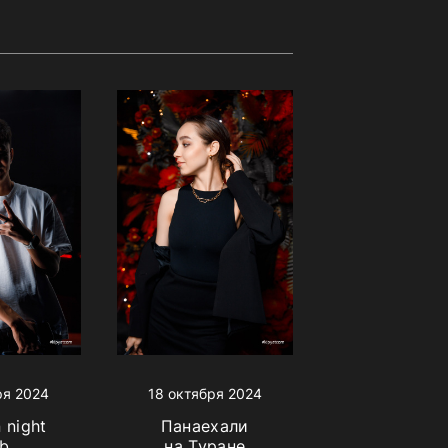
ря 2024
18 октября 2024
 night
Панаехали
ub
на Туране