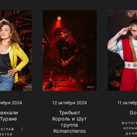
12 октября 2024
11 октяб
тября 2024
Трибьют
Go
наехали
Король и Шут
 Туране
ФОТОГ
группа
КОПА
ТОГРАФ
Komancheros
ДАН
МЕТОВ