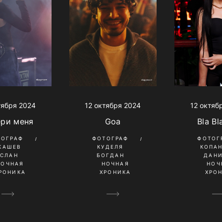
тября 2024
12 октября 2024
12 октяб
ери меня
Goa
Bla Bl
ТОГРАФ
ФОТОГРАФ
ФОТОГ
КАШЕВ
КУДЕЛЯ
КОПА
УСЛАН
БОГДАН
ДАН
НОЧНАЯ
НОЧНАЯ
НОЧ
РОНИКА
ХРОНИКА
ХРО