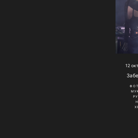
12 ок
Заб
ФО
МУ
Р
Х