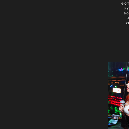
ФО
К
Б
Х