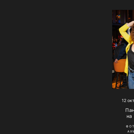
12 ок
Па
на
ФО
АХ