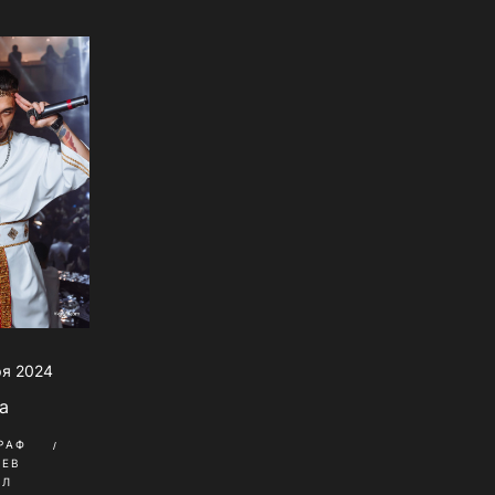
ря 2024
a
РАФ
НЕВ
ИЛ