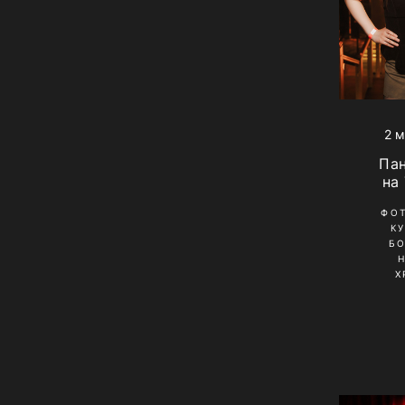
2 м
Па
на
ФО
К
Б
Х