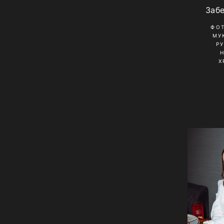
Заб
ФО
МУ
Р
Х