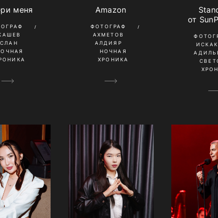
ери меня
Amazon
Stan
от SunP
ТОГРАФ
ФОТОГРАФ
КАШЕВ
АХМЕТОВ
ФОТОГ
УСЛАН
АЛДИЯР
ИСКА
НОЧНАЯ
НОЧНАЯ
АДИЛЬ
РОНИКА
ХРОНИКА
СВЕТ
ХРО