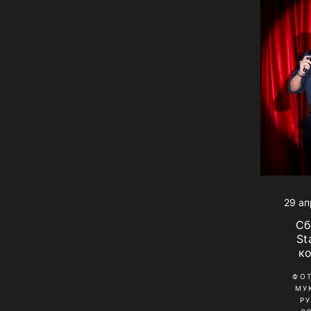
29 ап
Сб
St
к
ФО
МУ
Р