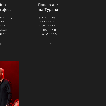
dup
Панаехали
roject
на Туране
РАФ
ФОТОГРАФ
КОВ
ИСКАКОВ
БЕК
АДИЛЬБЕК
СКАЯ
НОЧНАЯ
НИКА
ХРОНИКА