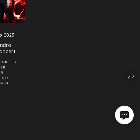
я 2025
andro
concert
РАФ
НЕВ
ИЛ
СКАЯ
НИКА