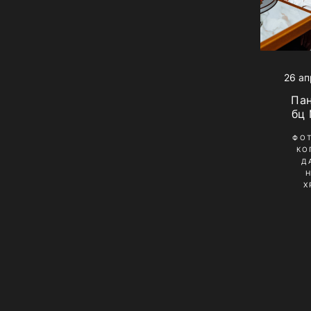
26 ап
Па
бц
ФО
КО
Д
Х