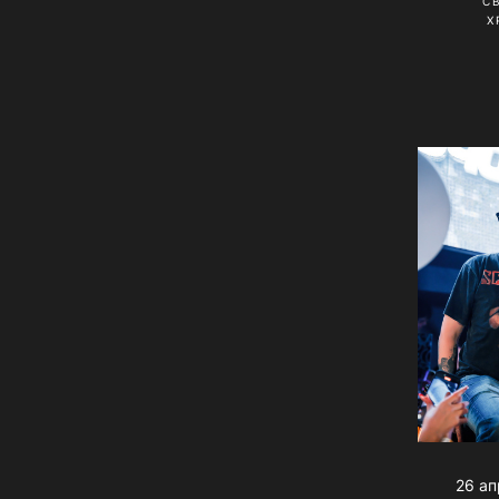
С
Х
26 ап