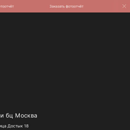
тчёт
Заказать фотоотчёт
Заказать ф
и бц Москва
ица Достык 18