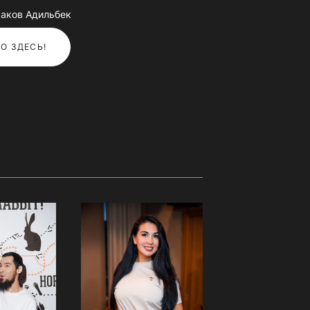
аков Адильбек
О ЗДЕСЬ!