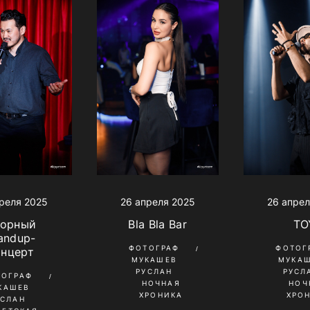
реля 2025
26 апреля 2025
26 апрел
орный
Bla Bla Bar
TO
andup-
ФОТОГРАФ
ФОТОГ
онцерт
МУКАШЕВ
МУКА
РУСЛАН
РУСЛ
ТОГРАФ
НОЧНАЯ
НОЧ
КАШЕВ
ХРОНИКА
ХРО
УСЛАН