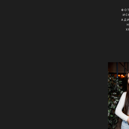
ФО
ИС
АД
Х