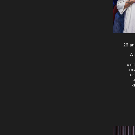
26 ап
A
ФО
АХ
А
Х