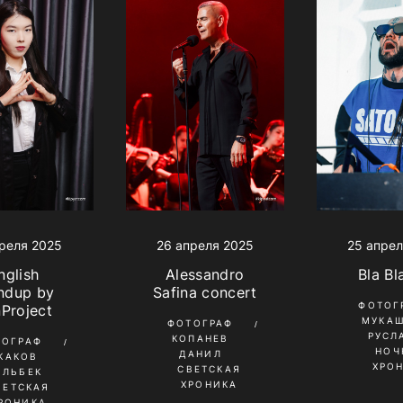
реля 2025
25 апрел
26 апреля 2025
nglish
Bla Bl
Alessandro
ndup by
Safina concert
ФОТОГ
Project
МУКА
ФОТОГРАФ
РУСЛ
КОПАНЕВ
ТОГРАФ
НОЧ
ДАНИЛ
КАКОВ
ХРО
СВЕТСКАЯ
ИЛЬБЕК
ХРОНИКА
ВЕТСКАЯ
РОНИКА