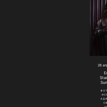
26 ап
E
Sta
Sun
ФО
ИС
АД
С
Х