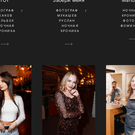
TOY
Забери меня
Mand
ТОГРАФ
ФОТОГРАФ
НОЧН
КАКОВ
МУКАШЕВ
ХРОН
ИЛЬБЕК
РУСЛАН
ФОТО
НОЧНАЯ
НОЧНАЯ
ФОМИН
РОНИКА
ХРОНИКА