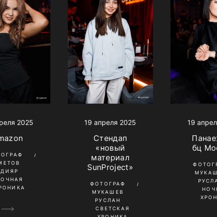
реля 2025
19 апреля 2025
19 апрел
mazon
Стендап
Панае
«новый
бц Мо
ТОГРАФ
материал
МЕТОВ
ФОТОГ
SunProject»
ЛДИЯР
МУКА
НОЧНАЯ
РУСЛ
ФОТОГРАФ
РОНИКА
НОЧ
МУКАШЕВ
ХРО
РУСЛАН
СВЕТСКАЯ
ХРОНИКА