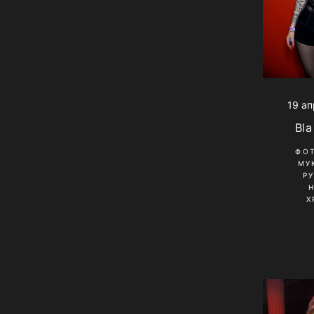
19 ап
Bla
ФО
МУ
Р
Х