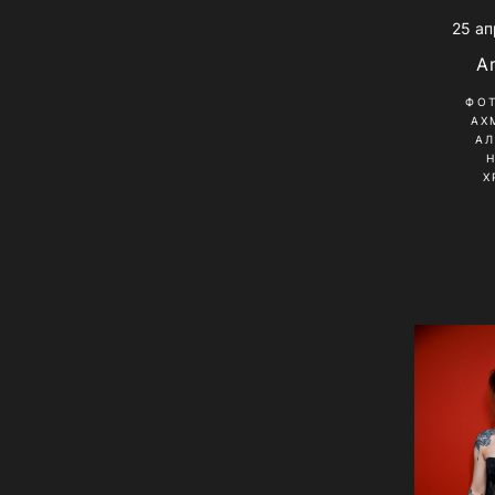
25 ап
A
ФО
АХ
А
Х