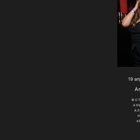
19 ап
A
ФО
АХ
А
Х