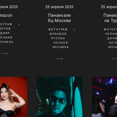
реля 2025
25 апреля 2025
25 апрел
mazon
Панаехали
Панае
бц Москва
на Ту
ТОГРАФ
МЕТОВ
ФОТОГРАФ
ФОТОГ
ЛДИЯР
МУКАШЕВ
КОПА
НОЧНАЯ
РУСЛАН
ДАН
РОНИКА
НОЧНАЯ
НОЧ
ХРОНИКА
ХРО