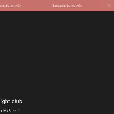
фотоотчёт
Заказать фотоотчёт
Зака
ight club
т Майлин 4