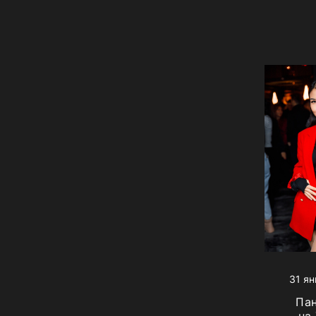
31 ян
Па