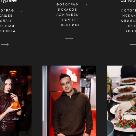
 Туране
бц Мо
ФОТОГРАФ
ИСКАКОВ
ТОГРАФ
ФОТОГ
АДИЛЬБЕК
КАШЕВ
ИСКА
НОЧНАЯ
УСЛАН
АДИЛЬ
ХРОНИКА
НОЧНАЯ
НОЧ
РОНИКА
ХРО