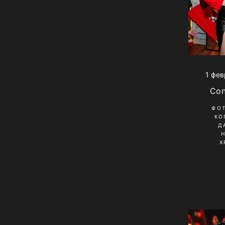
1 фев
Con
ФО
КО
Д
Х