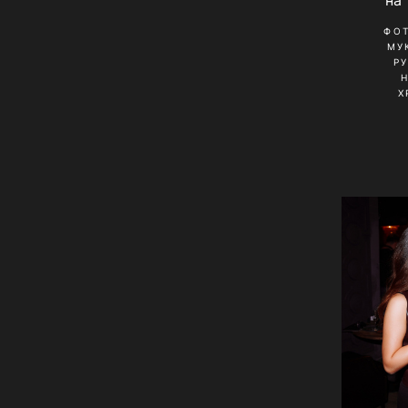
на
ФО
МУ
Р
Х