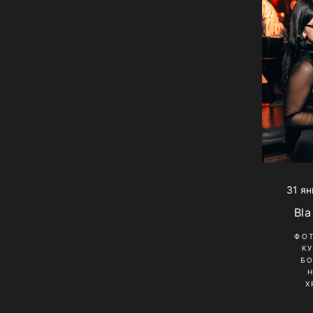
31 ян
Bla
ФО
К
Б
Х