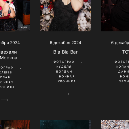
абря 2024
6 декабря 2024
6 декаб
наехали
Bla Bla Bar
TO
 Москва
ФОТОГРАФ
ФОТОГ
КУДЕЛЯ
КОПА
ТОГРАФ
БОГДАН
ДАН
КАШЕВ
НОЧНАЯ
НОЧ
УСЛАН
ХРОНИКА
ХРО
НОЧНАЯ
РОНИКА