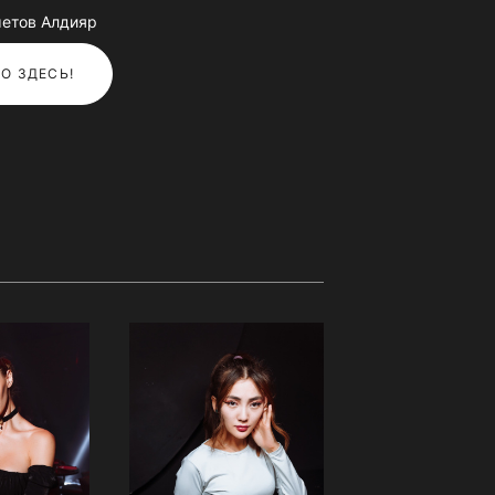
етов Алдияр
О ЗДЕСЬ!