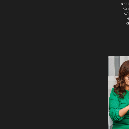
ФО
АХ
А
Х