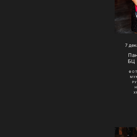
7 дек
Па
БЦ
ФО
МУ
Р
Х