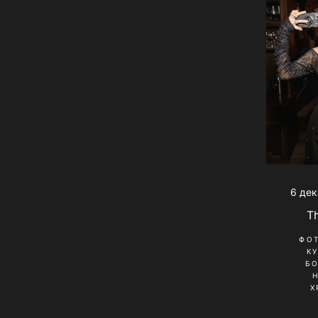
6 дек
T
ФО
К
Б
Х