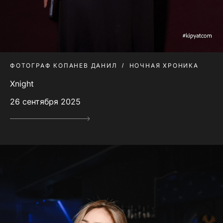
ФОТОГРАФ КОПАНЕВ ДАНИЛ
НОЧНАЯ ХРОНИКА
Xnight
26 сентября 2025