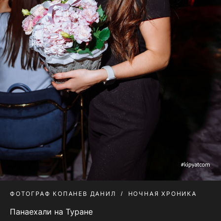
ФОТОГРАФ КОПАНЕВ ДАНИЛ
НОЧНАЯ ХРОНИКА
Панаехали на Туране