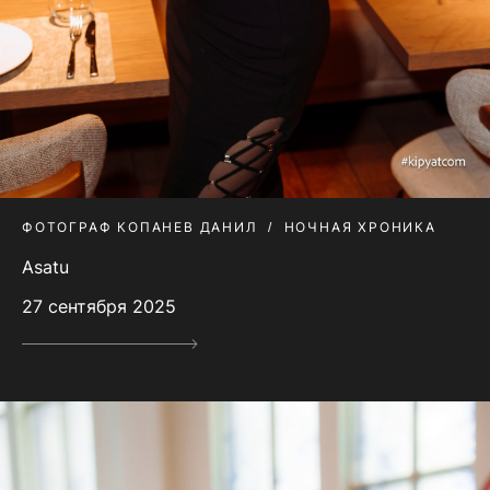
ФОТОГРАФ КОПАНЕВ ДАНИЛ
НОЧНАЯ ХРОНИКА
Asatu
27 сентября 2025