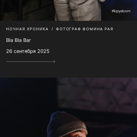
НОЧНАЯ ХРОНИКА
ФОТОГРАФ ФОМИНА РАЯ
Bla Bla Bar
26 сентября 2025