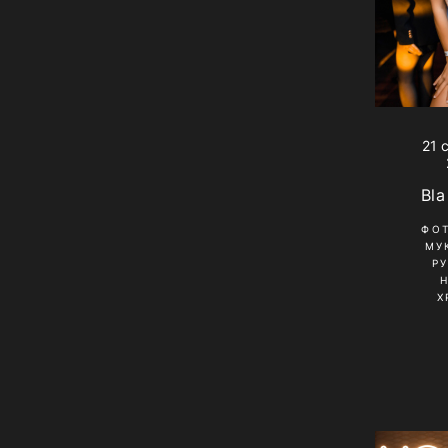
21 
Bla
ФО
МУ
Р
Х