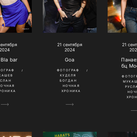
сентября
21 сентября
21 сен
2024
2024
20
 Bla bar
Goa
Панае
бц Мо
ТОГРАФ
ФОТОГРАФ
КАШЕВ
КУДЕЛЯ
ФОТОГ
УСЛАН
БОГДАН
МУКА
НОЧНАЯ
НОЧНАЯ
РУСЛ
РОНИКА
ХРОНИКА
НОЧ
ХРО