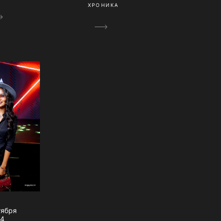
ХРОНИКА
тября
24