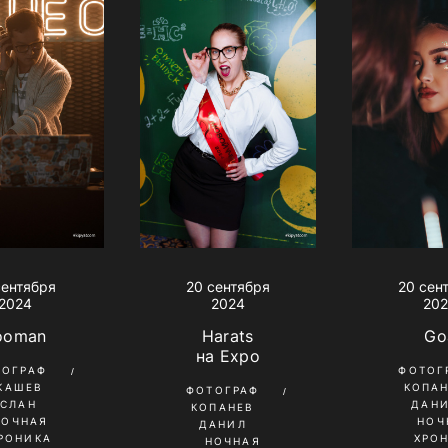
сентября
20 сентября
20 сен
2024
2024
20
ooman
Harats
Go
на Expo
ТОГРАФ
ФОТОГ
КАШЕВ
КОПА
ФОТОГРАФ
УСЛАН
ДАН
КОПАНЕВ
НОЧНАЯ
НОЧ
ДАНИЛ
РОНИКА
ХРО
НОЧНАЯ