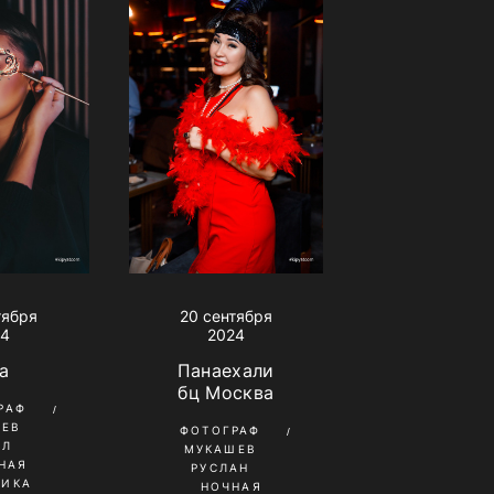
тября
20 сентября
24
2024
a
Панаехали
бц Москва
РАФ
НЕВ
ФОТОГРАФ
ИЛ
МУКАШЕВ
НАЯ
РУСЛАН
НИКА
НОЧНАЯ