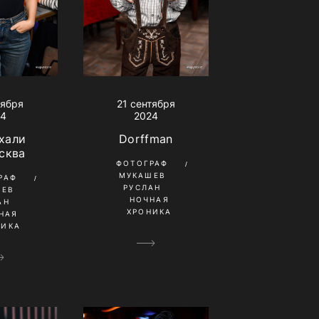
тября
21 сентября
24
2024
хали
Dorffman
сква
ФОТОГРАФ
МУКАШЕВ
РАФ
РУСЛАН
ШЕВ
НОЧНАЯ
АН
ХРОНИКА
НАЯ
НИКА