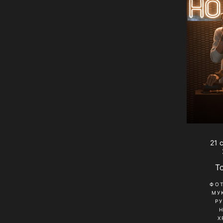
21 
T
ФО
МУ
Р
Х