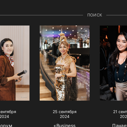
ПОИСК
сентября
25 сентября
21 сен
2024
2024
20
орум
«Business
Панае