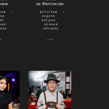
ране
на Желтоксан
РАФ
ФОТОГРАФ
ТОВ
КУДЕЛЯ
ЯР
БОГДАН
НАЯ
НОЧНАЯ
НИКА
ХРОНИКА