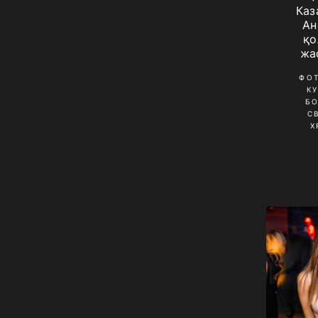
Каз
Ан
қо
жа
ФО
К
Б
С
Х