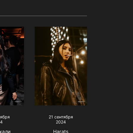
тября
21 сентября
24
2024
хали
Harats