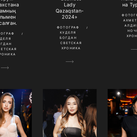
ахстана
Lady
на Ту
амның
Qazaqstan-
ФОТОГ
лымен
2024»
АХМЕ
салған.
АЛДИ
ФОТОГРАФ
НОЧ
КУДЕЛЯ
ТОГРАФ
ХРО
БОГДАН
УДЕЛЯ
СВЕТСКАЯ
ОГДАН
ХРОНИКА
ВЕТСКАЯ
РОНИКА