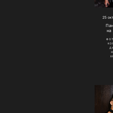
25 ок
Па
на
ФО
КО
Д
Х