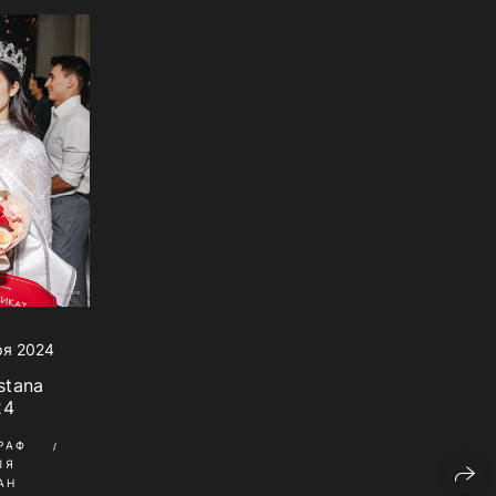
ря 2024
stana
24
РАФ
ЛЯ
АН