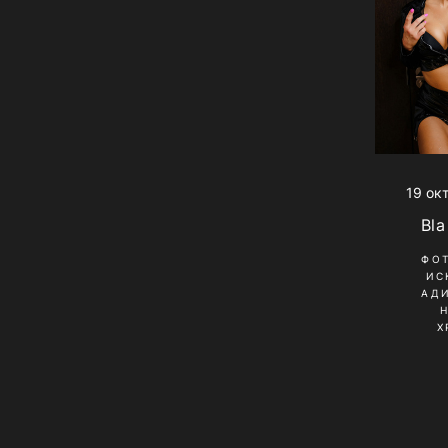
19 ок
Bla
ФО
ИС
АД
Х