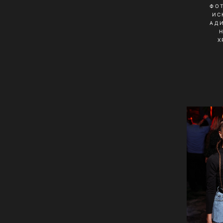
ФО
ИС
АД
Х