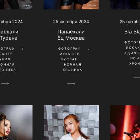
тября 2024
25 октября 2024
25 октяб
наехали
Панаехали
Bla Bl
 Туране
бц Москва
ФОТОГ
ИСКА
ТОГРАФ
ФОТОГРАФ
АДИЛЬ
ПАНЕВ
МУКАШЕВ
НОЧ
АНИЛ
РУСЛАН
ХРО
НОЧНАЯ
НОЧНАЯ
РОНИКА
ХРОНИКА