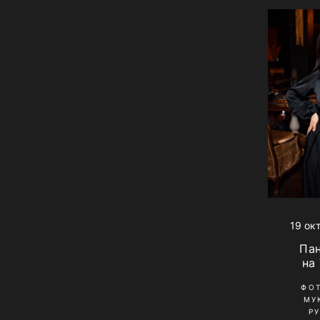
19 ок
Па
на
ФО
МУ
Р