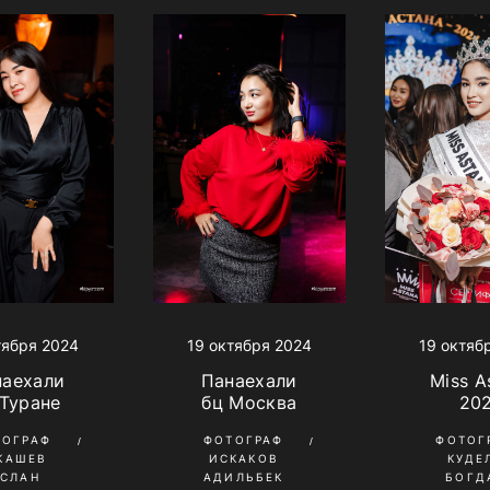
тября 2024
19 октяб
19 октября 2024
наехали
Miss A
Панаехали
 Туране
20
бц Москва
ТОГРАФ
ФОТОГ
ФОТОГРАФ
КАШЕВ
КУДЕ
ИСКАКОВ
УСЛАН
БОГД
АДИЛЬБЕК